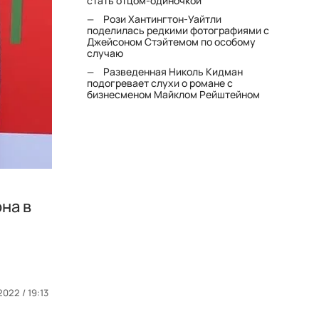
стать отцом-одиночкой"
Рози Хантингтон-Уайтли
поделилась редкими фотографиями с
Джейсоном Стэйтемом по особому
случаю
Разведенная Николь Кидман
подогревает слухи о романе с
бизнесменом Майклом Рейштейном
она в
2022 / 19:13