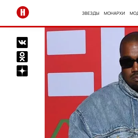
Перейти на главную
ЗВЕЗДЫ
МОНАРХИ
МО
Поделиться Вконтакте
Поделиться в Одноклассниках
Подписаться на нас в Дзен