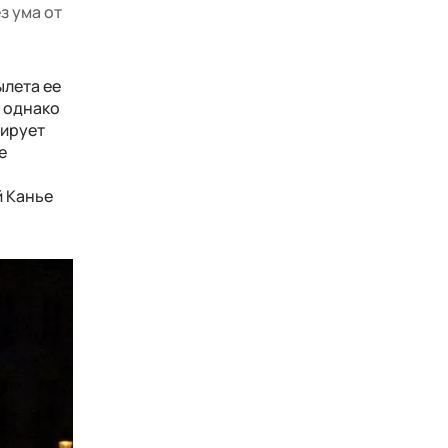
з ума от
ылета ее
, однако
тирует
е
й Канье