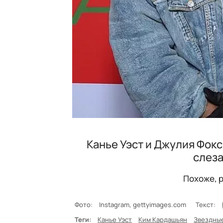
Канье Уэст и Джулия Фокс 
слез
Похоже, 
Фото:
Instagram, gettyimages.com
Текст:
Теги:
Канье Уэст
Ким Кардашьян
Звездны