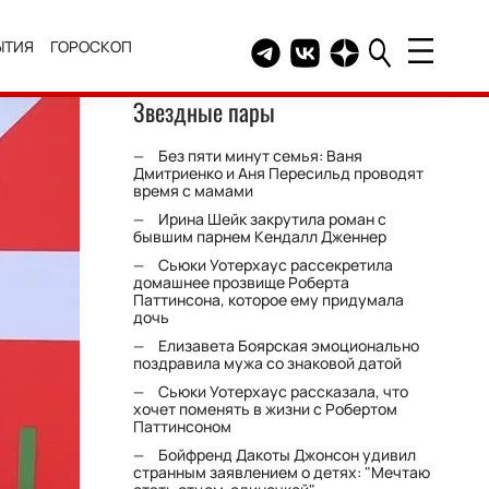
ЫТИЯ
ГОРОСКОП
Telegram канал HELLO
Группа HELLO Вконтакт
Канал HELLO в Дзе
Звездные пары
Без пяти минут семья: Ваня
Дмитриенко и Аня Пересильд проводят
время с мамами
Ирина Шейк закрутила роман с
бывшим парнем Кендалл Дженнер
Сьюки Уотерхаус рассекретила
домашнее прозвище Роберта
Паттинсона, которое ему придумала
дочь
Елизавета Боярская эмоционально
поздравила мужа со знаковой датой
Сьюки Уотерхаус рассказала, что
хочет поменять в жизни с Робертом
Паттинсоном
Бойфренд Дакоты Джонсон удивил
странным заявлением о детях: "Мечтаю