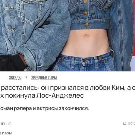
ЗВЕЗДЫ
/
ЗВЕЗДНЫЕ ПАРЫ
расстались: он признался в любви Ким, а 
ах покинула Лос-Анджелес
роман рэпера и актрисы закончился.
HELLO
14.02.
е пары