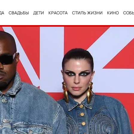
ДА
СВАДЬБЫ
ДЕТИ
КРАСОТА
СТИЛЬ ЖИЗНИ
КИНО
СОБ