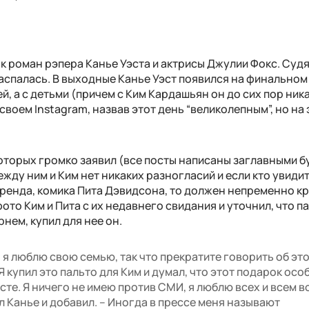
ак роман рэпера Канье Уэста и актрисы Джулии Фокс. Судя
 распалась. В выходные Канье Уэст появился на финальном
, а с детьми (причем с Ким Кардашьян он до сих пор ника
 своем Instagram, назвав этот день “великолепным”, но на
 которых громко заявил (все посты написаны заглавными б
жду ним и Ким нет никаких разногласий и если кто увиди
ренда, комика Пита Дэвидсона, то должен непременно к
ото Ким и Пита с их недавнего свидания и уточнил, что па
нем, купил для нее он.
, я люблю свою семью, так что прекратите говорить об это
Я купил это пальто для Ким и думал, что этот подарок осо
сте. Я ничего не имею против СМИ, я люблю всех и всем в
л Канье и добавил. – Иногда в прессе меня называют