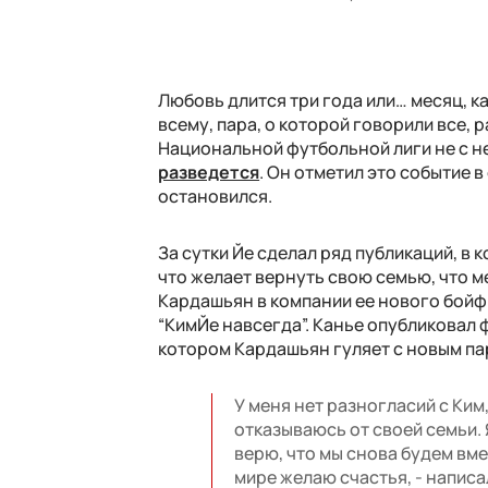
Любовь длится три года или… месяц, к
всему, пара, о которой говорили все,
Национальной футбольной лиги не с ней
разведется
. Он отметил это событие в
остановился.
За сутки Йе сделал ряд публикаций, в
что желает вернуть свою семью, что ме
Кардашьян в компании ее нового бойф
“КимЙе навсегда”. Канье опубликовал ф
котором Кардашьян гуляет с новым пар
У меня нет разногласий с Ким
отказываюсь от своей семьи. 
верю, что мы снова будем вме
мире желаю счастья, - написа