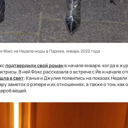
я Фокс на Неделе моды в Париже, январь 2022 года
окс
подтвердили свой роман
в начале января, когда в жу
ктрисы. В ней Фокс рассказала о встрече с Йе и начале о
шла в свет
: Канье и Джулия появились на показах Недели
у заметок о рэпере и их отношениях, а также о том, как 
дероб вещей.