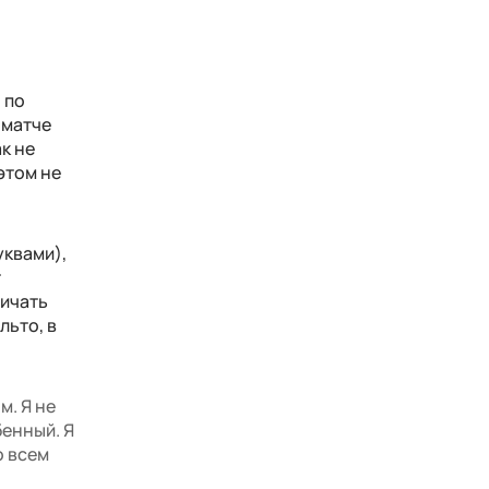
 по
 матче
к не
 этом не
уквами),
т
ричать
льто, в
м. Я не
бенный. Я
о всем