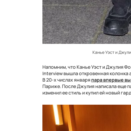
Канье Уэст и Джули
Напомним, что Канье Уэст и Джулия Ф
Interview вышла откровенная колонка а
В 20-х числах января
пара впервые вы
Париже. После Джулия написала еще пар
изменил ее стиль и купил ей новый гар