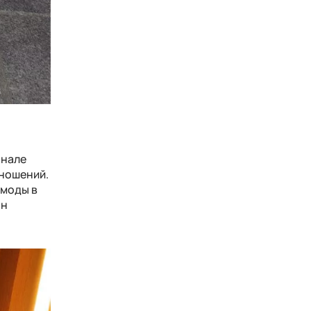
рнале
тношений.
 моды в
он