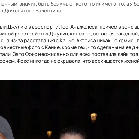
нным, значит, быть без ума от кого-то или чего-то, а я бе
го Дня святого Валентина.
яли Джулию в аэропорту Лос-Анджелеса, причем в зоне в
ичиной расстройства Джулии, конечно, остается загадкой
на из-за расставания с Канье. Актриса никак не коммен
овместные фото с Канье, кроме тех, что сделаны на ее дн
пали. Зато Фокс неожиданно для всех поставила лайк под
очем, Фокс никогда не скрывала, что восхищается жено