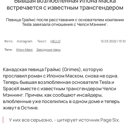
Бывшая возлюбленная Илона Маска
встречается с известным трансгендером
Певица Граймс после расставания с основателем компании
Tesla завязала отношения с Челси Мэннинг.
Фото:
Instagram
Текст:
HELLO
12.03.2022 / 13:10
Теги:
Илон Маск
Звездные пары
Канадская певица Граймс (Grimes), которую
прославил роман с Илоном Маском, снова не одна.
Теперь бывшая возлюбленная основателя Tesla и
SpaceX вместе с известным трансгендером Челси
Мэннинг. Причем, как сообщают инсайдеры,
влюбленные уже поселились в одном доме и теперь
живут в Остине.
У них все серьезно, - цитирует источник Page Six.