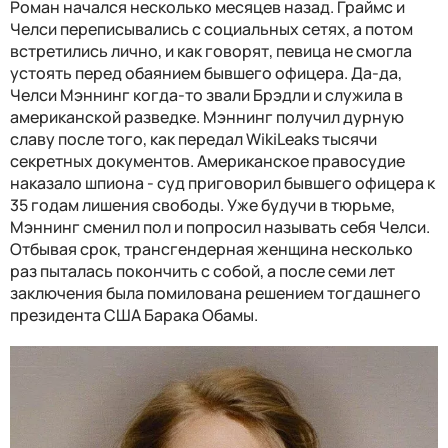
Роман начался несколько месяцев назад. Граймс и
Челси переписывались с социальных сетях, а потом
встретились лично, и как говорят, певица не смогла
устоять перед обаянием бывшего офицера. Да-да,
Челси Мэннинг когда-то звали Брэдли и служила в
американской разведке. Мэннинг получил дурную
славу после того, как передал WikiLeaks тысячи
секретных документов. Американское правосудие
наказало шпиона - суд приговорил бывшего офицера к
35 годам лишения свободы. Уже будучи в тюрьме,
Мэннинг сменил пол и попросил называть себя Челси.
Отбывая срок, трансгендерная женщина несколько
раз пыталась покончить с собой, а после семи лет
заключения была помилована решением тогдашнего
президента США Барака Обамы.