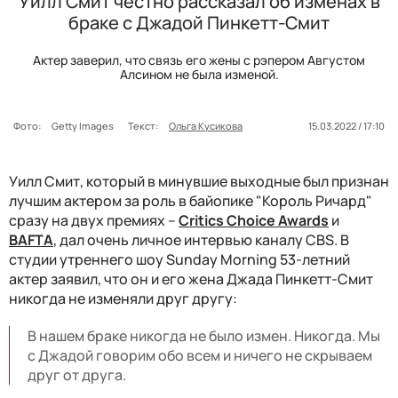
Уилл Смит честно рассказал об изменах в
браке с Джадой Пинкетт-Смит
Актер заверил, что связь его жены с рэпером Августом
Алсином не была изменой.
Фото:
Getty Images
Текст:
Ольга Кусикова
15.03.2022 / 17:10
Уилл Смит, который в минувшие выходные был признан
лучшим актером за роль в байопике "Король Ричард"
сразу на двух премиях –
Critics Choice Awards
и
BAFTA
, дал очень личное интервью каналу CBS. В
студии утреннего шоу Sunday Morning 53-летний
актер заявил, что он и его жена Джада Пинкетт-Смит
никогда не изменяли друг другу:
В нашем браке никогда не было измен. Никогда. Мы
с Джадой говорим обо всем и ничего не скрываем
друг от друга.