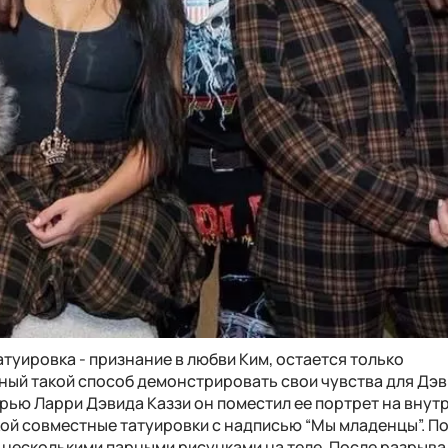
атуировка - признание в любви Ким, остается только
бный такой способ демонстрировать свои чувства для Дэв
ерью Ларри Дэвида Каззи он поместил ее портрет на вну
кой совместные татуировки с надписью “Мы младенцы”. П
несколькими парными рисунками на теле. После разрыва 