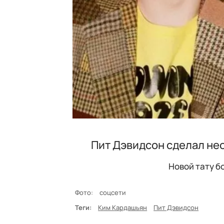
Пит Дэвидсон сделал не
Новой тату б
Фото:
соцсети
Теги:
Ким Кардашьян
Пит Дэвидсон