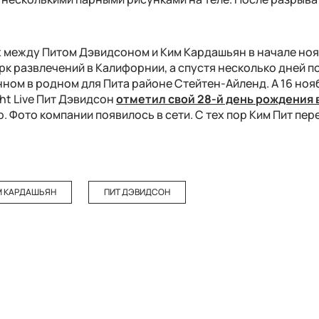
 между Питом Дэвидсоном и Ким Кардашьян в начале ноя
арк развлечений в Калифорнии, а спустя несколько дней 
ном в родном для Пита районе Стейтен-Айленд. А 16 ноя
ht Live Пит Дэвидсон
отметил свой 28-й день рождения 
. Фото компании появилось в сети. С тех пор Ким Пит пер
М КАРДАШЬЯН
ПИТ ДЭВИДСОН