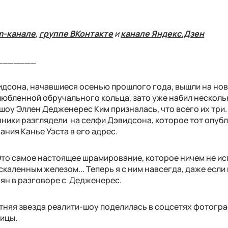
m-канале
,
группе ВКонтакте
и
канале Яндекс.Дзен
_______
идсона, начавшиеся осенью прошлого года, вышли на но
злюбленной обручального кольца, зато уже набил несколь
В шоу Эллен Дедженерес Ким призналась, что всего их три.
онники разглядели на селфи Дэвидсона, которое тот опуб
ания Канье Уэста в его адрес.
Это самое настоящее шрамирование, которое ничем не ис
скаленным железом... Теперь я с ним навсегда, даже если
ьян в разговоре с Дедженерес.
етняя звезда реалити-шоу поделилась в соцсетях фотогр
чицы.