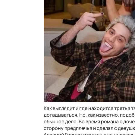
Как выглядит и где находится третья т
догадываться. Но, как известно, подо
обычное дело. Во время романа с доч
сторону предплечья и сделал с девуш
Арианой Гранде тоже ознаменовалась 