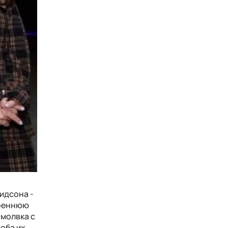
идсона -
треннюю
омолвка с
оба их