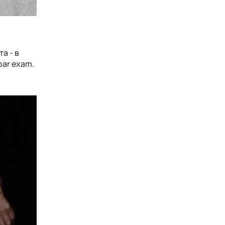
а - в
bar exam.