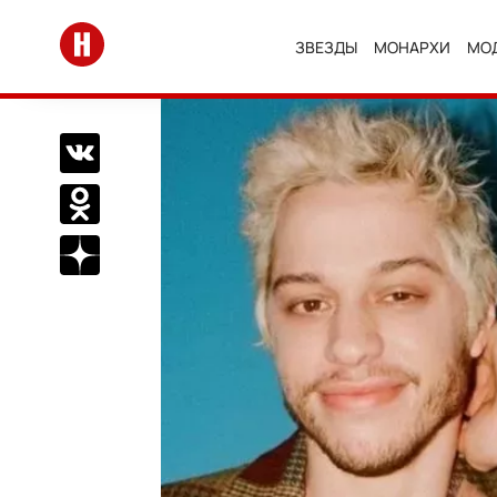
Перейти на главную
ЗВЕЗДЫ
МОНАРХИ
МО
Поделиться Вконтакте
Поделиться в Одноклассниках
Подписаться на нас в Дзен