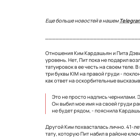
Еще больше новостей в нашем
Telegra
___________________________
Отношения Ким Кардашьян и Пита Дэв
уровень. Нет, Пит пока не подарил во
татуировок в ее честь на своем теле. 
три буквы KIM на правой груди - покл
как ответ на оскорбительные высказыв
Это не просто надпись чернилами. 
Он выбил мое имя на своей груди ра
не будет рядом, - пояснила Кардаш
Другой Ким похвасталась лично. 41-л
тату, которую Пит набил в районе клю