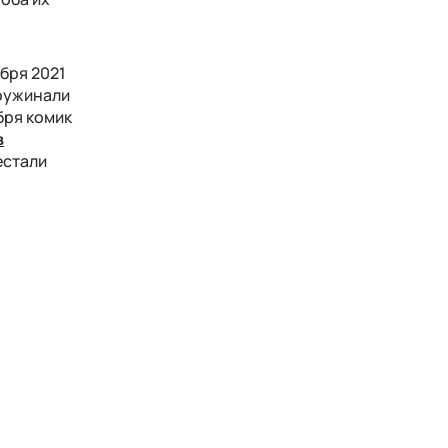
бря 2021
поужинали
бря комик
в
естали