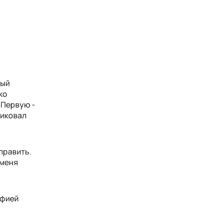
вый
ко
 Первую -
ликовал
править.
 меня
афией