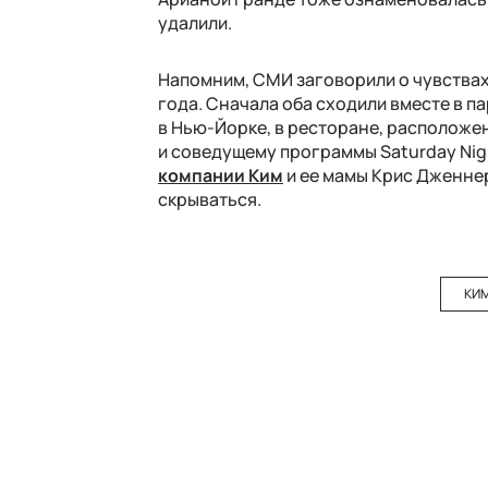
удалили.
Напомним, СМИ заговорили о чувствах
года. Сначала оба сходили вместе в п
в Нью-Йорке, в ресторане, расположен
и соведущему программы Saturday Nig
компании Ким
и ее мамы Крис Дженнер
скрываться.
КИ