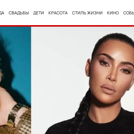
ДА
СВАДЬБЫ
ДЕТИ
КРАСОТА
СТИЛЬ ЖИЗНИ
КИНО
СОБ