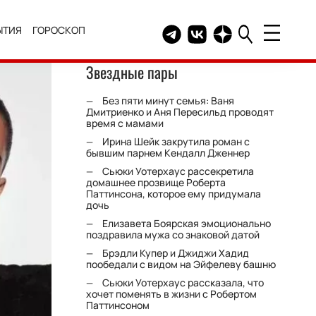
ЫТИЯ
ГОРОСКОП
Telegram канал HELLO
Группа HELLO Вконтакт
Канал HELLO в Дзе
Звездные пары
Без пяти минут семья: Ваня
Дмитриенко и Аня Пересильд проводят
время с мамами
Ирина Шейк закрутила роман с
бывшим парнем Кендалл Дженнер
Сьюки Уотерхаус рассекретила
домашнее прозвище Роберта
Паттинсона, которое ему придумала
дочь
Елизавета Боярская эмоционально
поздравила мужа со знаковой датой
Брэдли Купер и Джиджи Хадид
пообедали с видом на Эйфелеву башню
Сьюки Уотерхаус рассказала, что
хочет поменять в жизни с Робертом
Паттинсоном