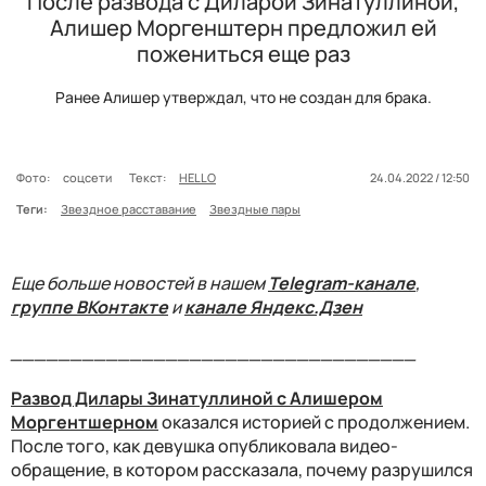
После развода с Диларой Зинатуллиной,
Алишер Моргенштерн предложил ей
пожениться еще раз
Ранее Алишер утверждал, что не создан для брака.
Фото:
соцсети
Текст:
HELLO
24.04.2022 / 12:50
Теги:
Звездное расставание
Звездные пары
Еще больше новостей в нашем
Telegram-канале
,
группе ВКонтакте
и
канале Яндекс.Дзен
__________________________________
Развод Дилары Зинатуллиной с Алишером
Моргентшерном
оказался историей с продолжением.
После того, как девушка опубликовала видео-
обращение, в котором рассказала, почему разрушился