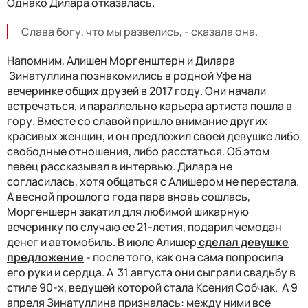
Однако Дилара отказалась.
Слава богу, что мы развелись, - сказала она.
Напомним, Алишен Моргенштерн и Дилара
Зинатуллина познакомились в родной Уфе на
вечеринке общих друзей в 2017 году. Они начали
встречаться, и параллельно карьера артиста пошла в
гору. Вместе со славой пришло внимание других
красивых женщин, и он предложил своей девушке либо
свободные отношения, либо расстаться. Об этом
певец рассказывал в интервью. Дилара не
согласилась, хотя общаться с Алишером не перестала.
А весной прошлого года пара вновь сошлась,
Моргеншерн закатил для любимой шикарную
вечеринку по случаю ее 21-летия, подарил чемодан
денег и автомобиль. В июле Алишер
сделал девушке
предложение
- после того, как она сама попросила
его руки и сердца. А 31 августа они сыграли свадьбу в
стиле 90-х, ведущей которой стала Ксения Собчак. А 9
апреля Зинатуллина призналась: между ними все