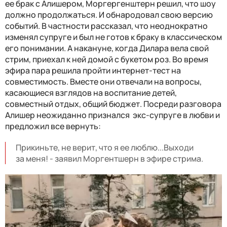
ее брак с Алишером, Моргергенштерн решил, что шоу
должно продолжаться. И обнародовал свою версию
событий. В частности рассказал, что неоднократно
изменял супруге и был не готов к браку в классическом
его понимании. А накануне, когда Дилара вела свой
стрим, приехал к ней домой с букетом роз. Во время
эфира пара решила пройти интернет-тест на
совместимость. Вместе они отвечали на вопросы,
касающиеся взглядов на воспитание детей,
совместный отдых, общий бюджет. Посреди разговора
Алишер неожиданно признался экс-супруге в любви и
предложил все вернуть:
Прикиньте, не верит, что я ее люблю...Выходи
за меня! - заявил Моргентшерн в эфире стрима.