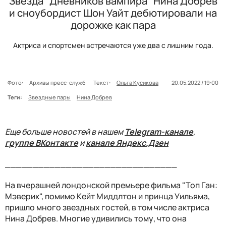
Звезда "Дневников вампира" Нина Добрев
и сноубордист Шон Уайт дебютировали на
дорожке как пара
Актриса и спортсмен встречаются уже два с лишним года.
Фото:
Архивы пресс-служб
Текст:
Ольга Кусикова
20.05.2022 / 19:00
Теги:
Звездные пары
Нина Добрев
Еще больше новостей в нашем
Telegram-канале
,
группе ВКонтакте
и
канале Яндекс.Дзен
_______________________________
На вчерашней лондонской премьере фильма "Топ Ган:
Мэверик", помимо Кейт Миддлтон и принца Уильяма,
пришло много звездных гостей, в том числе актриса
Нина Добрев. Многие удивились тому, что она