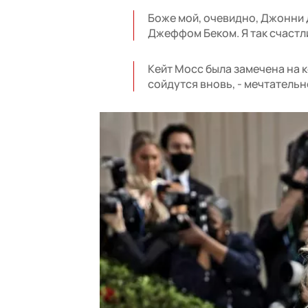
Боже мой, очевидно, Джонни Д
Джеффом Беком. Я так счастли
Кейт Мосс была замечена на 
сойдутся вновь, - мечтатель