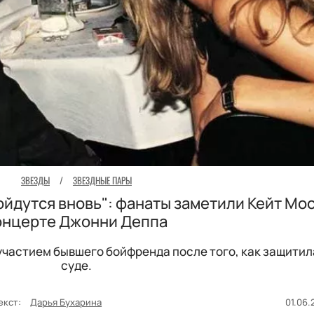
ЗВЕЗДЫ
/
ЗВЕЗДНЫЕ ПАРЫ
ойдутся вновь": фанаты заметили Кейт Мос
онцерте Джонни Деппа
частием бывшего бойфренда после того, как защитила
суде.
екст:
Дарья Бухарина
01.06.