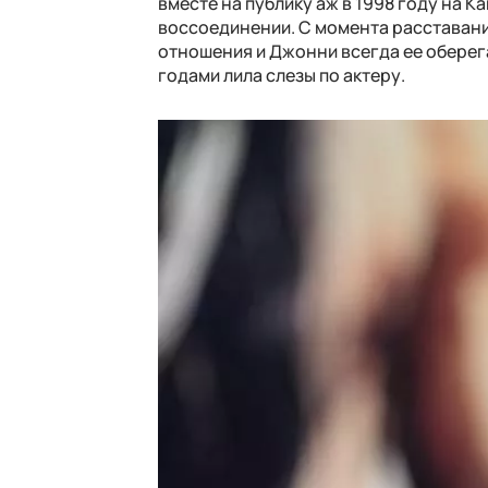
вместе на публику аж в 1998 году на К
воссоединении. С момента расставани
отношения и Джонни всегда ее оберегал
годами лила слезы по актеру.