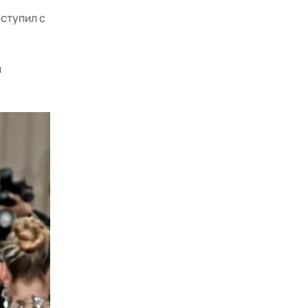
ыступил с
и