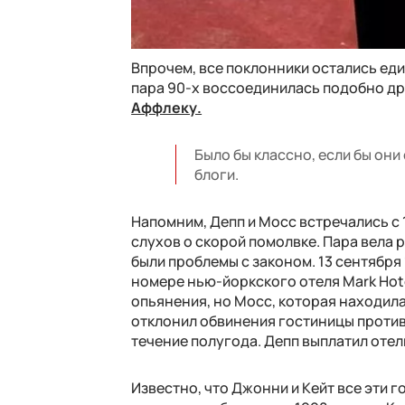
Впрочем, все поклонники остались еди
пара 90-х воссоединилась подобно др
Аффлеку.
Было бы классно, если бы они
блоги.
Напомним, Депп и Мосс встречались с 
слухов о скорой помолвке. Пара вела 
были проблемы с законом. 13 сентября 
номере нью-йоркского отеля Mark Hot
опьянения, но Мосс, которая находила
отклонил обвинения гостиницы против 
течение полугода. Депп выплатил отел
Известно, что Джонни и Кейт все эти 