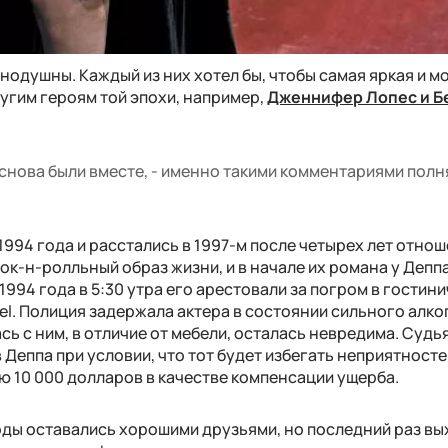
нодушны. Каждый из них хотел бы, чтобы самая яркая и м
угим героям той эпохи, например,
Дженнифер Лопес и Б
 снова были вместе, - именно такими комментариями полн
1994 года и расстались в 1997-м после четырех лет отнош
рок-н-ролльный образ жизни, и в начале их романа у Депп
1994 года в 5:30 утра его арестовали за погром в гостин
el. Полиция задержала актера в состоянии сильного алк
сь с ним, в отличие от мебели, осталась невредима. Судь
Деппа при условии, что тот будет избегать неприятносте
ю 10 000 долларов в качестве компенсации ущерба.
годы оставались хорошими друзьями, но последний раз в