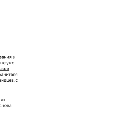
азания
в
ные уже
ское
ранителя
видцев, с
тях
 снова