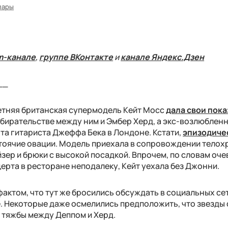
пары
m-канале
,
группе ВКонтакте
и
канале Яндекс.Дзен
__
-летняя британская супермодель Кейт Мосс
дала свои пок
бирательстве между ним и Эмбер Херд, а экс-возлюблен
та гитариста Джеффа Бека в Лондоне. Кстати,
эпизодиче
тоячие овации. Модель приехала в сопровождении телох
йзер и брюки с высокой посадкой. Впрочем, по словам оче
ерта в ресторане неподалеку, Кейт уехала без Джонни.
актом, что тут же бросились обсуждать в социальных се
е. Некоторые даже осмелились предположить, что звезды
ые тяжбы между Деппом и Херд.