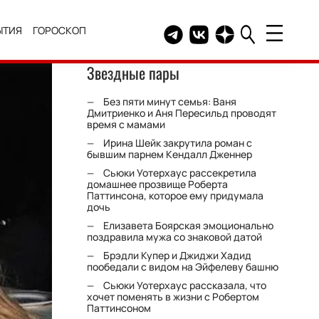
ЫТИЯ
ГОРОСКОП
Telegram канал HELLO
Группа HELLO Вконтакт
Канал HELLO в Дзе
Звездные пары
Без пяти минут семья: Ваня
Дмитриенко и Аня Пересильд проводят
время с мамами
Ирина Шейк закрутила роман с
бывшим парнем Кендалл Дженнер
Сьюки Уотерхаус рассекретила
домашнее прозвище Роберта
Паттинсона, которое ему придумала
дочь
Елизавета Боярская эмоционально
поздравила мужа со знаковой датой
Брэдли Купер и Джиджи Хадид
пообедали с видом на Эйфелеву башню
Сьюки Уотерхаус рассказала, что
хочет поменять в жизни с Робертом
Паттинсоном