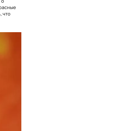
 о
красные
, что