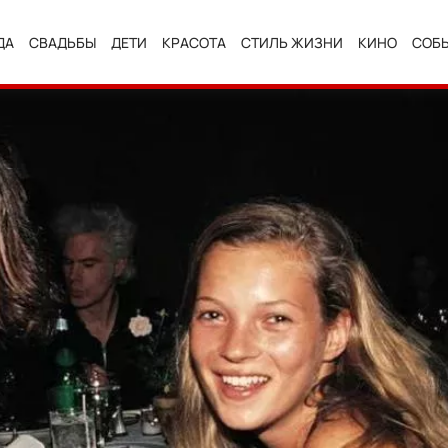
ДА
СВАДЬБЫ
ДЕТИ
КРАСОТА
СТИЛЬ ЖИЗНИ
КИНО
СОБ