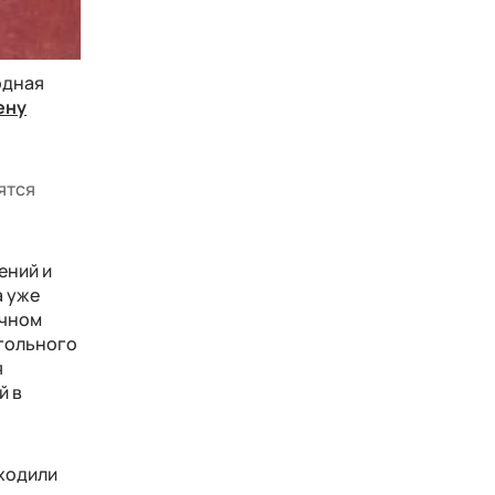
одная
ену
ятся
ений и
а уже
ичном
огольного
я
й в
ыходили