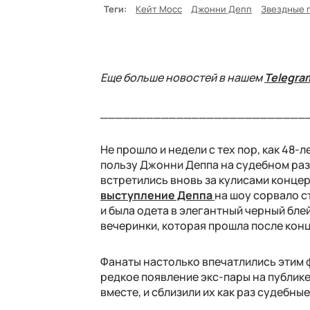
Теги:
Кейт Мосс
Джонни Депп
Звездные 
Еще больше новостей в нашем
Telegra
___________________________
Не прошло и недели с тех пор, как 48
пользу Джонни Деппа на судебном раз
встретились вновь за кулисами концер
выступление Деппа
на шоу сорвало с
и была одета в элегантный черный бле
вечеринки, которая прошла после конц
Фанаты настолько впечатлились этим ф
редкое появление экс-пары на публик
вместе, и сблизили их как раз судебн