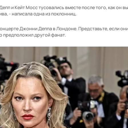
епп и Кейт Мосс тусовались вместе после того, как он в
ва, - написала одна из поклонниц.
концерте Джонни Деппа в Лондоне. Представьте, если он
но предположил другой фанат.