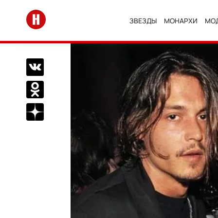
Перейти на главную
ЗВЕЗДЫ
МОНАРХИ
МО
Поделиться Вконтакте
Поделиться в Одноклассниках
Подписаться на нас в Дзен