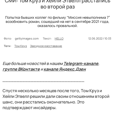
СМИ: Том Круз и Хейли Этвелл расстались
во второй раз
Попытка бывших коллег по фильму “Миссия невыполнима 7”
возобновить роман, сошедший на нет в сентябре 2021 года,
оказалось провальной.
Фото:
gettyimages.com
Текст:
HELLO
12.06.2022 / 10:33
Теги:
Том Круз
Звездное расставание
Еще больше новостей в нашем
Telegram-канале
,
группе ВКонтакте
и
канале Яндекс.Дзен
_____________________________
Спустя несколько месяцев после того, Том Круз и
Хейли Этвелл решили дали своим отношениям второй
шанс, они расстались окончательно. Это
подтверждают инсайдеры.