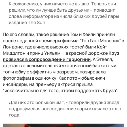
К сожалению, у них ничего не вышло. Теперь они
решили, что им лучше быть друзьями - приводит
слова информатора из числа близких друзей пары
издание The Sun.
По его словам, такое решение Том и Хейли приняли
после недавней премьеры фильма “Топ Ган: Мэверик” в
Лондоне, где в числе высоких гостей были Кейт
Миддлтон и принц Уильям. На красной дорожке
Круз
появился в сопровождении герцогини
. А Этвелл,
одетая в ошеломительный укороченный бархатный
топ и юбку с эффектным разрезом, позировала
фотографам в одиночку. Как потом объяснили
инсайдеры, на премьеру актриса пришла
“исключительно для того, чтобы поддержать Круза".
Для них это большой шаг, - говорили друзья звезд,
подразумевая воссоединение пары в начале этого
года.