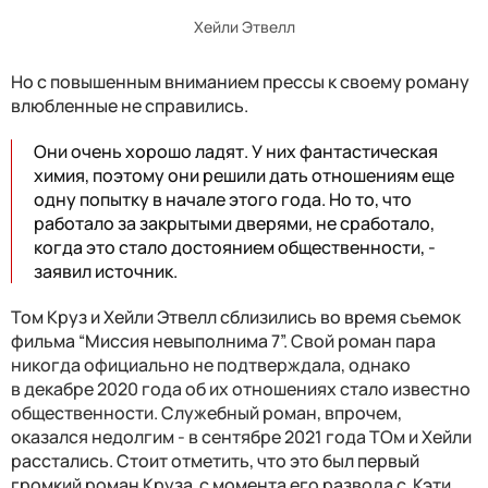
Хейли Этвелл
Но с повышенным вниманием прессы к своему роману
влюбленные не справились.
Они очень хорошо ладят. У них фантастическая
химия, поэтому они решили дать отношениям еще
одну попытку в начале этого года. Но то, что
работало за закрытыми дверями, не сработало,
когда это стало достоянием общественности, -
заявил источник.
Том Круз и Хейли Этвелл сблизились во время съемок
фильма “Миссия невыполнима 7”.
Свой роман пара
никогда официально не подтверждала, однако
в декабре 2020 года об их отношениях стало известно
общественности. Служебный роман, впрочем,
оказался недолгим - в сентябре 2021 года ТОм и Хейли
расстались. Стоит отметить, что это был первый
громкий роман Круза с момента его развода с Кэти