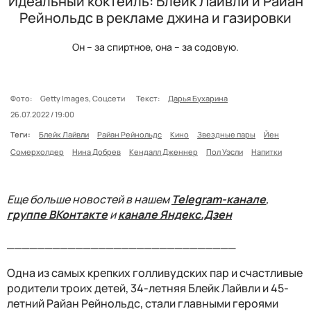
Идеальный коктейль: Блейк Лайвли и Райан
Рейнольдс в рекламе джина и газировки
Он – за спиртное, она – за содовую.
Фото:
Getty Images, Соцсети
Текст:
Дарья Бухарина
26.07.2022 / 19:00
Теги:
Блейк Лайвли
Райан Рейнольдс
Кино
Звездные пары
Йен
Сомерхолдер
Нина Добрев
Кендалл Дженнер
Пол Уэсли
Напитки
Еще больше новостей в нашем
Telegram-канале
,
группе ВКонтакте
и
канале Яндекс.Дзен
______________________________
Одна из самых крепких голливудских пар и счастливые
родители троих детей, 34-летняя Блейк Лайвли и 45-
летний Райан Рейнольдс, стали главными героями