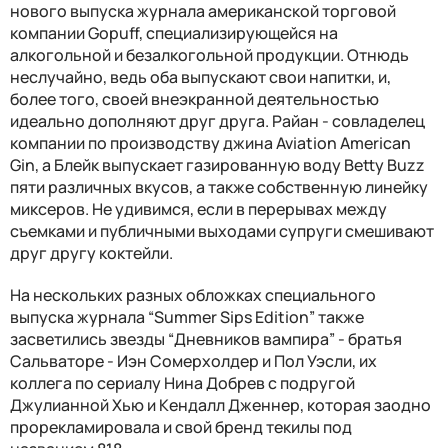
нового выпуска журнала американской торговой
компании Gopuff, специализирующейся на
алкогольной и безалкогольной продукции. Отнюдь
неслучайно, ведь оба выпускают свои напитки, и,
более того, своей внеэкранной деятельностью
идеально дополняют друг друга. Райан - совладелец
компании по производству джина Aviation American
Gin, а Блейк выпускает газированную воду Betty Buzz
пяти различных вкусов, а также собственную линейку
миксеров. Не удивимся, если в перерывах между
съемками и публичными выходами супруги смешивают
друг другу коктейли.
На нескольких разных обложках специального
выпуска журнала “Summer Sips Edition” также
засветились звезды “Дневников вампира” - братья
Сальваторе - Иэн Сомерхолдер и Пол Уэсли, их
коллега по сериалу Нина Добрев с подругой
Джулианной Хью и Кендалл Дженнер, которая заодно
прорекламировала и свой бренд текилы под