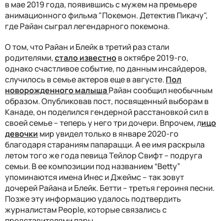
в мае 2019 года, появившись с мужем на премьере
анимационного фильма "Покемон. Детектив Пикачу",
где Райан сыграл легендарного покемона.
О том, что Райан и Блейк в третий раз стали
родителями,
стало известно
в октябре 2019-го,
однако счастливое событие, по данным инсайдеров,
случилось в семье актеров еще в августе.
Пол
новорожденного малыша
Райан сообщил необычным
образом. Опубликовав пост, посвященный выборам в
Канаде, он поделился гендерной расстановкой сил в
своей семье – теперь у него три дочери. Впрочем, л
ицо
девочки
мир увидел только в январе 2020-го
благодаря стараниям папарацци. А ее имя раскрыла
летом того же года певица Тейлор Свифт – подруга
семьи. В ее композиции под названием “Betty”
упоминаются имена Инес и Джеймс – так зовут
дочерей Райана и Блейк. Бетти – третья героиня песни.
Позже эту информацию удалось подтвердить
журналистам People, которые связались с
представителями пары.