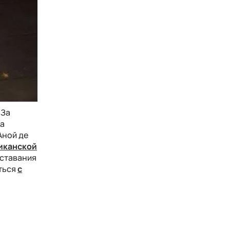
 За
да
 Аной де
иканской
сставания
аться
с