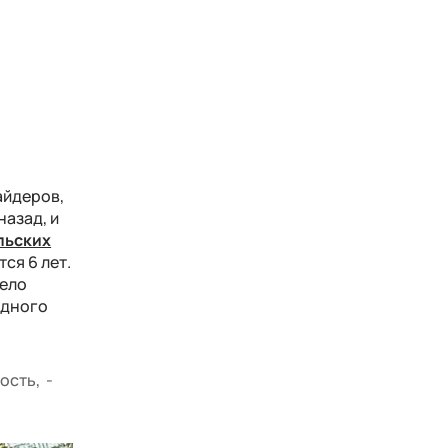
айдеров,
назад, и
льских
ся 6 лет.
дело
одного
ость, -