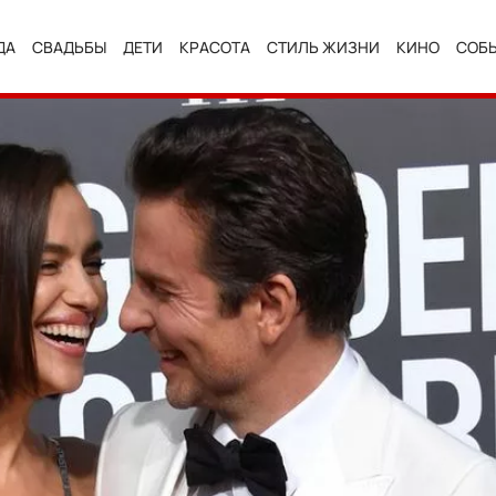
ДА
СВАДЬБЫ
ДЕТИ
КРАСОТА
СТИЛЬ ЖИЗНИ
КИНО
СОБ