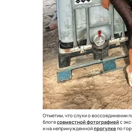
Отметим, что слухи о воссоединении п
блоге
совместной фотографией
с экс
и на непринужденной
прогулке
по гор