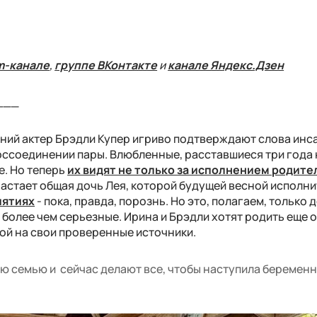
m-канале
,
группе ВКонтакте
и
канале Яндекс.Дзен
___
тний актер Брэдли Купер игриво подтверждают слова инс
оссоединении пары. Влюбленные, расставшиеся три года 
е. Но теперь
их видят не только за исполнением родите
растает общая дочь Лея, которой будущей весной исполнит
иятиях
- пока, правда, порознь. Но это, полагаем, только 
 более чем серьезные. Ирина и Брэдли хотят родить еще 
кой на свои проверенные источники.
ю семью и сейчас делают все, чтобы наступила беременн