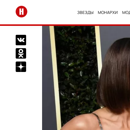
Перейти на главную
ЗВЕЗДЫ
МОНАРХИ
МО
Поделиться Вконтакте
Поделиться в Одноклассниках
Подписаться на нас в Дзен