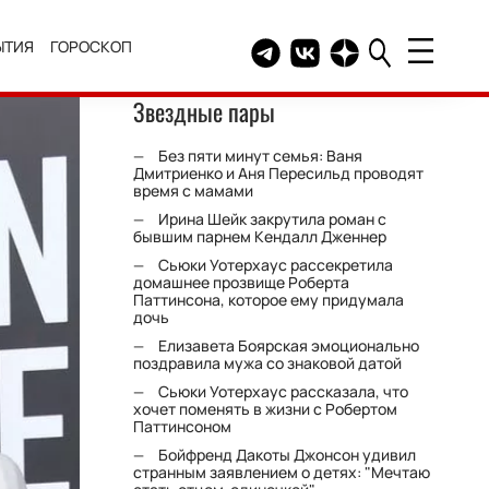
ЫТИЯ
ГОРОСКОП
Telegram канал HELLO
Группа HELLO Вконтакт
Канал HELLO в Дзе
Звездные пары
Без пяти минут семья: Ваня
Дмитриенко и Аня Пересильд проводят
время с мамами
Ирина Шейк закрутила роман с
бывшим парнем Кендалл Дженнер
Сьюки Уотерхаус рассекретила
домашнее прозвище Роберта
Паттинсона, которое ему придумала
дочь
Елизавета Боярская эмоционально
поздравила мужа со знаковой датой
Сьюки Уотерхаус рассказала, что
хочет поменять в жизни с Робертом
Паттинсоном
Бойфренд Дакоты Джонсон удивил
странным заявлением о детях: "Мечтаю