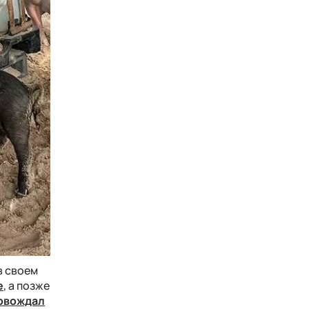
в своем
е
, а позже
овождал