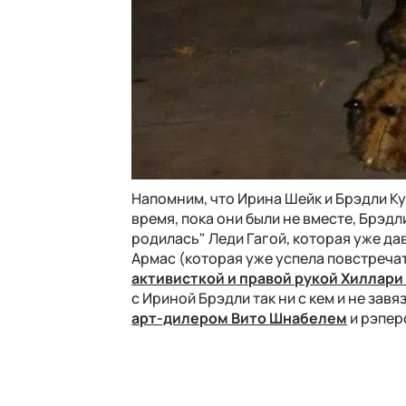
Напомним, что Ирина Шейк и Брэдли Ку
время, пока они были не вместе, Брэд
родилась" Леди Гагой, которая уже д
Армас (которая уже успела повстреча
активисткой и правой рукой Хиллари
с Ириной Брэдли так ни с кем и не зав
арт-дилером Вито Шнабелем
и рэпер