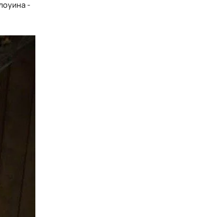
лоуина -