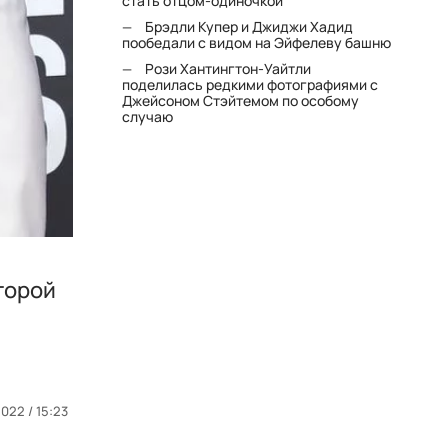
стать отцом-одиночкой"
Брэдли Купер и Джиджи Хадид
пообедали с видом на Эйфелеву башню
Рози Хантингтон-Уайтли
поделилась редкими фотографиями с
Джейсоном Стэйтемом по особому
случаю
торой
2022 / 15:23