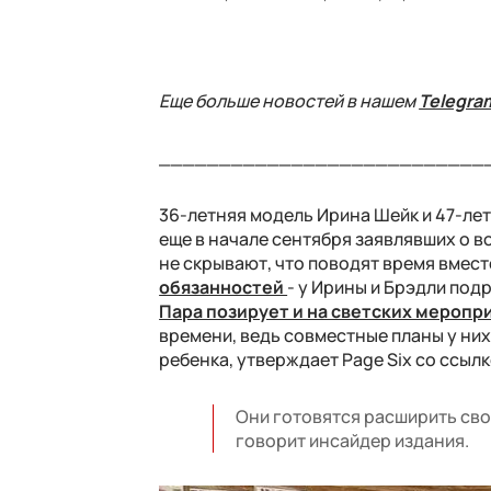
Еще больше новостей в нашем
Telegra
___________________________
36-летняя модель Ирина Шейк и 47-ле
еще в начале сентября заявлявших о в
не скрывают, что поводят время вмест
обязанностей
- у Ирины и Брэдли под
Пара позирует и на светских меропр
времени, ведь совместные планы у них
ребенка, утверждает Page Six со ссыл
Они готовятся расширить сво
говорит инсайдер издания.