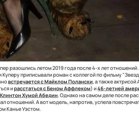
пер разошлись летом 2019 года после 4-х лет отношений.
ли Куперу приписывали роман с коллегой по фильму "Звез
авно
встречается с Майклом Полански
, а также актрисой
ться и
расстаться с Беном Аффлеком
) и
46-летней амер
 Клинтон Хумой Абедин
. Однако на самом деле после ра
язал отношений. А вот модель, напротив, успела повстреч
ом Канье Уэстом.