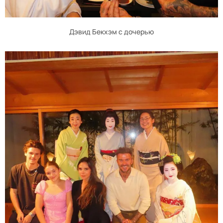
Дэвид Бекхэм с дочерью