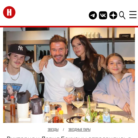
Перейти на главную
Telegram канал HEL
Группа HELLO В
Канал HELLO
ЗВЕЗДЫ
/
ЗВЕЗДНЫЕ ПАРЫ