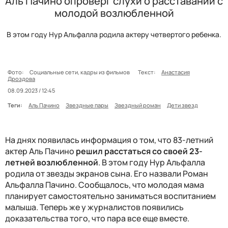
Аль Пачино опроверг слухи о расставании с
молодой возлюбленной
В этом году Нур Альфалла родила актеру четвертого ребенка.
Фото:
Социальные сети, кадры из фильмов
Текст:
Анастасия
Дроздова
08.09.2023 / 12:45
Теги:
Аль Пачино
Звездные пары
Звездный роман
Дети звезд
На днях появилась информация о том, что 83-летний
актер Аль Пачино
решил расстаться со своей 23-
летней возлюбленной
. В этом году Нур Альфалла
родила от звезды экранов сына. Его назвали Роман
Альфалла Пачино. Сообщалось, что молодая мама
планирует самостоятельно заниматься воспитанием
малыша. Теперь же у журналистов появились
доказательства того, что пара все еще вместе.