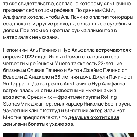
также свидетельство, согласно которому Аль Пачино
признает себя отцом ребенка. По данным СМИ,
Альфалла хотела, чтобы Аль Пачино оплатил гонорары
ее адвоката и другие расходы, связанные с судебным
делом. При этом конкретная сумма алиментов в
материалах не указана.
Напомним, Аль Пачино и Нур Альфалла
встречаются с
апреля 2022 года
. Их сын Роман стал для актера
четвертым ребенком. У него также есть 22-летние
близнецы Оливия Пачино и Антон Джеймс Пачино от
Беверли Д'Анджело и 33-летняя дочь Джули Пачино от
Ян Таррант. До встречи с Аль Пачино Нур Альфалла
встречалась многими известными мужчинами в
возрасте. Среди них — фронтмен группы Rolling
Stones Мик Джаггер, миллиардер Николас Берггруен,
93-летний Клинт Иствуд и 51-летний актер Элай Рот.
Многие предполагают, что
девушка охотится за
деньгами богатых ухажеров.