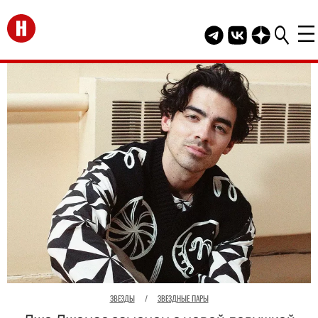
Перейти на главную
Telegram канал HEL
Группа HELLO В
Канал HELLO
ЗВЕЗДЫ
/
ЗВЕЗДНЫЕ ПАРЫ