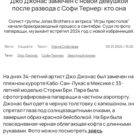
Джо Джонас замечен с новой девушкой
после развода с Софи Тернер: кто она
Солист группы Jonas Brothers и актриса "Игры престолов"
начали бракоразводный процесс в сентябре. Судя по фото
папарацци, музыкант встретил 2024 год с новой избранницей.
Фото:
Соцсети
Текст:
Елена Соболева
05.01.2024 / 15:20
Теги:
Джо Джонас
Софи Тернер
Звездный роман
На днях 34-летний артист Джо Джонас был замечен на
пляжном курорте Кабо-Сан-Лукас в Мексике с 33-
летней моделью Сторми Бри. Пара была
сфотографирована папарацци в частном аэропорту.
Джонас был одет в черную толстовку с капюшоном, он
спрятал глаза под солнцезащитными очками, а
завершил образ красной бейсболкой. На Бри была
повседневная черная облегающая кофта с длинными
рукавами. Фото можно посмотреть
здесь
.