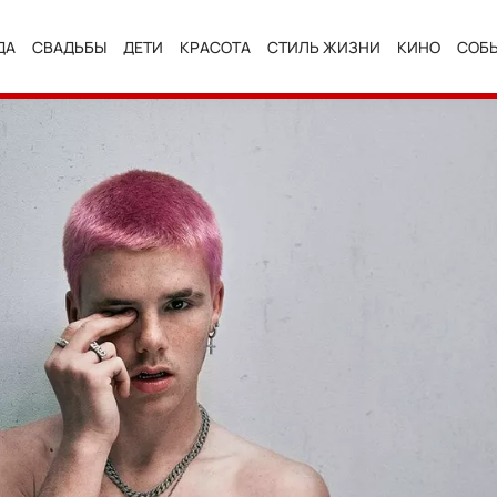
ДА
СВАДЬБЫ
ДЕТИ
КРАСОТА
СТИЛЬ ЖИЗНИ
КИНО
СОБ