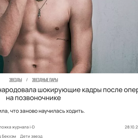
ЗВЕЗДЫ
/
ЗВЕЗДНЫЕ ПАРЫ
бнародовала шокирующие кадры после опе
на позвоночнике
ила, что заново научилась ходить.
ложка журнала i-D
28.10.2
д Бекхэм
Дети звезд