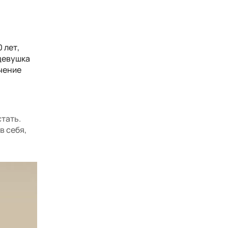
 лет,
 девушка
чение
стать.
в себя,