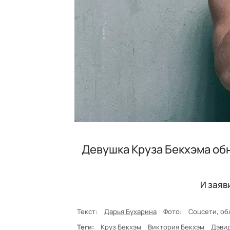
Девушка Круза Бекхэма о
И заяв
Текст:
Дарья Бухарина
Фото:
Соцсети, об
Теги:
Круз Бекхэм
Виктория Бекхэм
Дэви