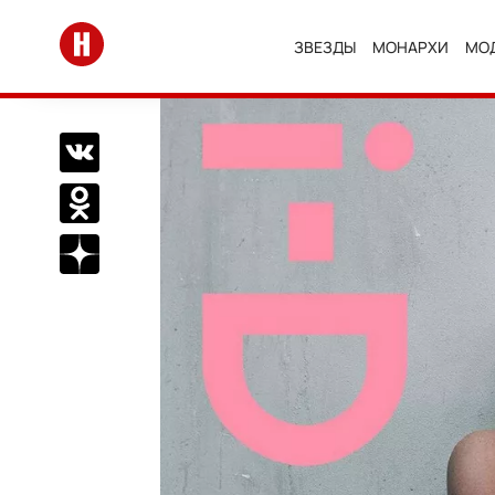
Перейти на главную
ЗВЕЗДЫ
МОНАРХИ
МО
Поделиться Вконтакте
Поделиться в Одноклассниках
Подписаться на нас в Дзен