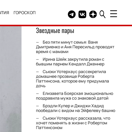
ЫТИЯ
ГОРОСКОП
Telegram канал HELLO
Группа HELLO Вконтакт
Канал HELLO в Дзе
Звездные пары
Без пяти минут семья: Ваня
Дмитриенко и Аня Пересильд проводят
время с мамами
Ирина Шейк закрутила роман с
бывшим парнем Кендалл Дженнер
Сьюки Уотерхаус рассекретила
домашнее прозвище Роберта
Паттинсона, которое ему придумала
дочь
Елизавета Боярская эмоционально
поздравила мужа со знаковой датой
Брэдли Купер и Джиджи Хадид
пообедали с видом на Эйфелеву башню
Сьюки Уотерхаус рассказала, что
хочет поменять в жизни с Робертом
Паттинсоном