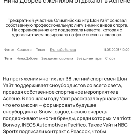
Нина Добрев с женихом отдыхают в Аспене
Трехкратный участник Олимпийских игр Шон Уайт основал
собственную профессиональную лигу зимних видов спорта.
На соревнованиях его поддержала невеста, которая с
удовольствием позировала на фоне снежных склонов.
Фото:
Соцсети
Текст:
Елена Соболева
11.03.2025 / 10:20
Теги:
Нина Добрев
Звездная помолвка
Звездные пары
Спорт
На протяжении многих лет 38-летний спортсмен Шон
Уайт поддерживает сноубордистов со всего света,
проводя собственное спортивное мероприятие в
Аспене. В прошлом году Уайт рассказал журналистам,
что его миссия — формировать будущее
сноубординга. Snow League, в свою очередь,
поддерживают многие бренды, среди которых Marriott
Bonvoy, INEOS Automotive и Pacifico. Также Уайт и NBC
Sports подписали контракт с Peacock, чтобы