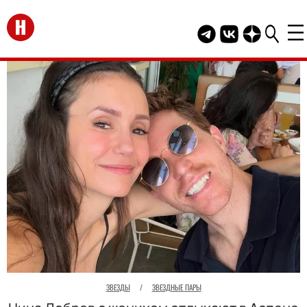
Перейти на главную
Telegram канал HEL
Группа HELLO В
Канал HELLO
ЗВЕЗДЫ
/
ЗВЕЗДНЫЕ ПАРЫ