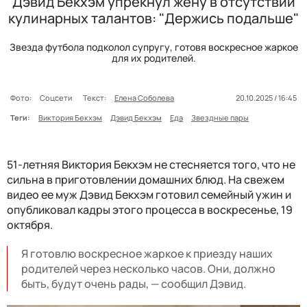
Дэвид Бекхэм упрекнул жену в отсутствии
кулинарных талантов: "Держись подальше"
Звезда футбола подколол супругу, готовя воскресное жаркое
для их родителей.
Фото:
Соцсети
Текст:
Елена Соболева
20.10.2025 / 16:45
Теги:
Виктория Бекхэм
Дэвид Бекхэм
Еда
Звездные пары
51-летняя Виктория Бекхэм не стесняется того, что не
сильна в приготовлении домашних блюд. На свежем
видео ее муж Дэвид Бекхэм готовил семейный ужин и
опубликовал кадры этого процесса в воскресенье, 19
октября.
Я готовлю воскресное жаркое к приезду наших
родителей через несколько часов. Они, должно
быть, будут очень рады, — сообщил Дэвид.