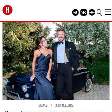
Перейти на главную
Telegram канал HEL
Группа HELLO В
Канал HELLO
ЗВЕЗДЫ
/
ЗВЕЗДНЫЕ ПАРЫ