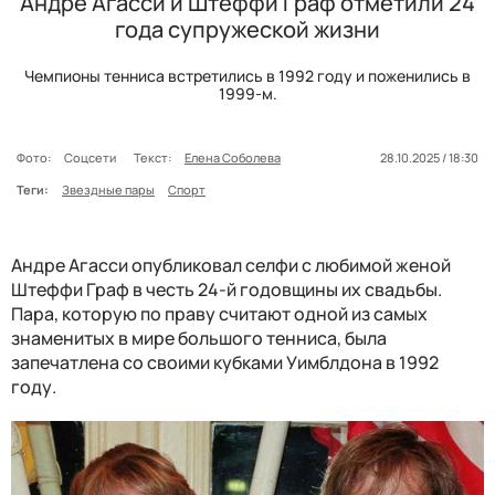
Андре Агасси и Штеффи Граф отметили 24
года супружеской жизни
Чемпионы тенниса встретились в 1992 году и поженились в
1999-м.
Фото:
Соцсети
Текст:
Елена Соболева
28.10.2025 / 18:30
Теги:
Звездные пары
Спорт
Андре Агасси опубликовал селфи с любимой женой
Штеффи Граф в честь 24-й годовщины их свадьбы.
Пара, которую по праву считают одной из самых
знаменитых в мире большого тенниса, была
запечатлена со своими кубками Уимблдона в 1992
году.