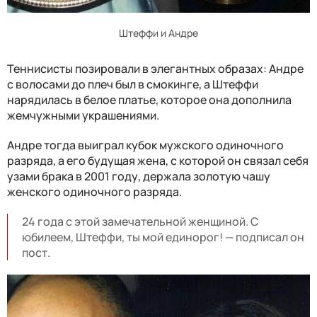
Штеффи и Андре
Теннисисты позировали в элегантных образах: Андре
с волосами до плеч был в смокинге, а Штеффи
нарядилась в белое платье, которое она дополнила
жемчужными украшениями.
Андре тогда выиграл кубок мужского одиночного
разряда, а его будущая жена, с которой он связал себя
узами брака в 2001 году, держала золотую чашу
женского одиночного разряда.
24 года с этой замечательной женщиной. С
юбилеем, Штеффи, ты мой единорог! — подписал он
пост.