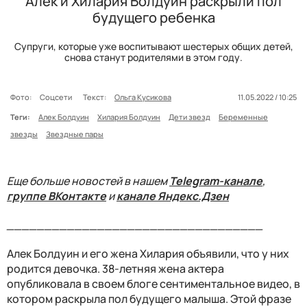
Алек и Хилария Болдуин раскрыли пол
будущего ребенка
Супруги, которые уже воспитывают шестерых общих детей,
снова станут родителями в этом году.
Фото:
Соцсети
Текст:
Ольга Кусикова
11.05.2022 / 10:25
Теги:
Алек Болдуин
Хилария Болдуин
Дети звезд
Беременные
звезды
Звездные пары
Еще больше новостей в нашем
Telegram-канале
,
группе ВКонтакте
и
канале Яндекс.Дзен
__________________________________
Алек Болдуин и его жена Хилария объявили, что у них
родится девочка. 38-летняя жена актера
опубликовала в своем блоге сентиментальное видео, в
котором раскрыла пол будущего малыша. Этой фразе