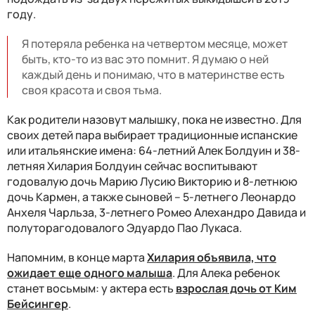
году.
Я потеряла ребенка на четвертом месяце, может
быть, кто-то из вас это помнит. Я думаю о ней
каждый день и понимаю, что в материнстве есть
своя красота и своя тьма.
Как родители назовут малышку, пока не известно. Для
своих детей пара выбирает традиционные испанские
или итальянские имена: 64-летний Алек Болдуин и 38-
летняя Хилария Болдуин сейчас воспитывают
годовалую дочь Марию Лусию Викторию и 8-летнюю
дочь Кармен, а также сыновей – 5-летнего Леонардо
Анхеля Чарльза, 3-летнего Ромео Алехандро Давида и
полуторагодовалого Эдуардо Пао Лукаса.
Напомним, в конце марта
Хилария объявила, что
ожидает еще одного малыша
. Для Алека ребенок
станет восьмым: у актера есть
взрослая дочь от Ким
Бейсингер
.