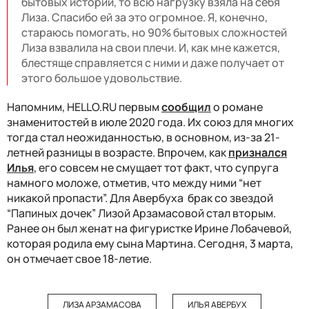
бытовых историй, то всю нагрузку взяла на себя
Лиза. Спасибо ей за это огромное. Я, конечно,
стараюсь помогать, но 90% бытовых сложностей
Лиза взвалила на свои плечи. И, как мне кажется,
блестяще справляется с ними и даже получает от
этого большое удовольствие.
Напомним, HELLO.RU первым
сообщил
о романе
знаменитостей в июле 2020 года. Их союз для многих
тогда стал неожиданностью, в основном, из-за 21-
летней разницы в возрасте. Впрочем, как
признался
Илья
, его совсем не смущает тот факт, что супруга
намного моложе, отметив, что между ними “нет
никакой пропасти”. Для Авербуха брак со звездой
“Папиных дочек” Лизой Арзамасовой стал вторым.
Ранее он был женат на фигуристке Ирине Лобачевой,
которая родила ему сына Мартина. Сегодня, 3 марта,
он отмечает свое 18-летие.
ЛИЗА АРЗАМАСОВА
ИЛЬЯ АВЕРБУХ