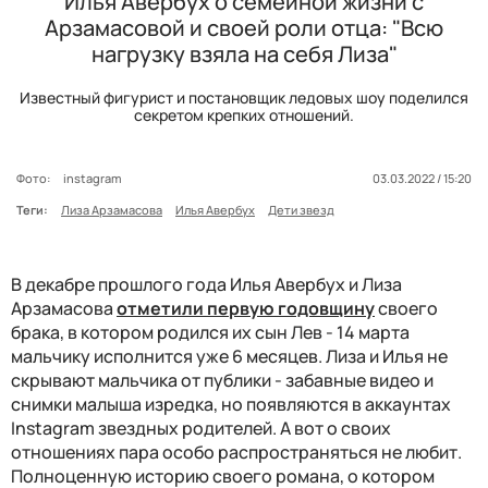
Илья Авербух о семейной жизни с
Арзамасовой и своей роли отца: "Всю
нагрузку взяла на себя Лиза"
Известный фигурист и постановщик ледовых шоу поделился
секретом крепких отношений.
Фото:
instagram
03.03.2022 / 15:20
Теги:
Лиза Арзамасова
Илья Авербух
Дети звезд
В декабре прошлого года Илья Авербух и Лиза
Арзамасова
отметили первую годовщину
своего
брака, в котором родился их сын Лев - 14 марта
мальчику исполнится уже 6 месяцев. Лиза и Илья не
скрывают мальчика от публики - забавные видео и
снимки малыша изредка, но появляются в аккаунтах
Instagram звездных родителей. А вот о своих
отношениях пара особо распространяться не любит.
Полноценную историю своего романа, о котором