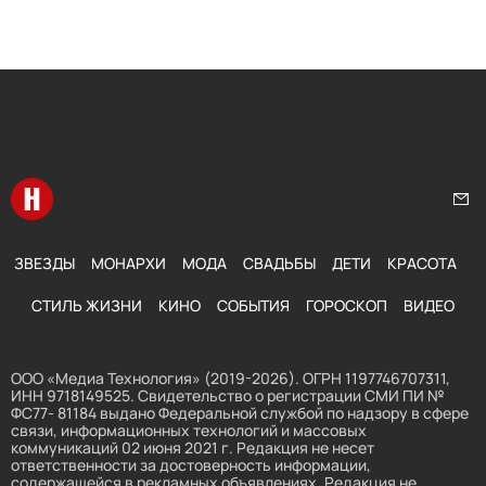
Перейти на главную
Нап
ЗВЕЗДЫ
МОНАРХИ
МОДА
СВАДЬБЫ
ДЕТИ
КРАСОТА
СТИЛЬ ЖИЗНИ
КИНО
СОБЫТИЯ
ГОРОСКОП
ВИДЕО
ООО «Медиа Технология» (2019-2026). ОГРН 1197746707311,
ИНН 9718149525. Свидетельство о регистрации СМИ ПИ №
ФС77- 81184 выдано Федеральной службой по надзору в сфере
связи, информационных технологий и массовых
коммуникаций 02 июня 2021 г. Редакция не несет
ответственности за достоверность информации,
содержащейся в рекламных объявлениях. Редакция не