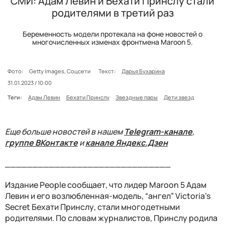
СМИ: Адам Левин и Бехати Принслу стали
родителями в третий раз
Беременность модели протекала на фоне новостей о
многочисленных изменах фронтмена Maroon 5.
Фото:
Getty Images, Соцсети
Текст:
Дарья Бухарина
31.01.2023 / 10:00
Теги:
Адам Левин
Бехати Принслу
Звездные пары
Дети звезд
Еще больше новостей в нашем
Telegram-канале
,
группе ВКонтакте
и
канале Яндекс.Дзен
______________________________
Издание People сообщает, что лидер Maroon 5 Адам
Левин и его возлюбленная-модель, “ангел” Victoria's
Secret Бехати Принслу, стали многодетными
родителями. По словам журналистов, Принслу родила