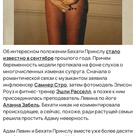
Об интересном положении Бехати Принслу
стало
известно в сентябре
прошлого года. Причем
беременность модели протекала на фоне слухов о
многочисленных изменах супруга. Сначала о
романтической связи с музыкантом заявила
инфлюенсер
Самнер Стро
, затем фотомодель Элисон
Роуз и фитнес-тренер
Эшли Расселл
, а позже к ним
присоединилась преподаватель Левина по йоге
Аланна Забель
. Бехати никак не комментировала
происходящее, а сейчас, похоже, ради растущей семьи
решила простить Адаму неверность.
Адам Левин и Бехати Принслу вместе уже более десяти