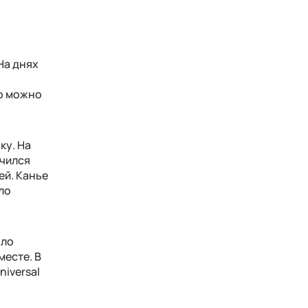
На днях
то можно
ку. На
учился
ей. Канье
ло
ыло
месте. В
iversal