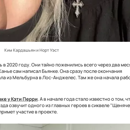
Ким Кардашьян и Норт Уэст
 в 2020 году. Они тайно поженились всего через два ме
Канье сам написал Бьянке. Она сразу после окончания
ла из Мельбурна в Лос-Анджелес. Там же она начала рабо
ке у Кэти Перри
. А в начале года стало известно о том, ч
зда озвучит одного из главных героев в сиквеле "Щеняч
примет участие в проекте.