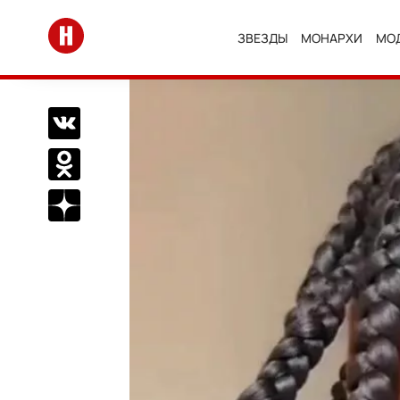
Перейти на главную
ЗВЕЗДЫ
МОНАРХИ
МО
Поделиться Вконтакте
Поделиться в Одноклассниках
Подписаться на нас в Дзен