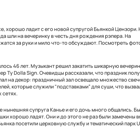
е, хорошо ладит с его новой супругой Бьянкой Цензори. 
гда шли на вечеринку в честь дня рождения рэпера. На
атся за руки и мило что-то обсуждают. Посмотреть фо
лось 46 лет. Музыкант решил закатить шикарную вечерин
ер Ty Dolla Sign. Очевидцы рассказали, что праздник пол
лал на декор: праздничный зал освещало множество свеч
ей, которые служили "подставками” для суши, что вызва
 сетях.
е нынешняя супруга Канье и его дочь много общались. Б
шки хорошо ладят. Они и до этого не раз были замечены в
ьянка посетили церковную службу и тематический парк Un