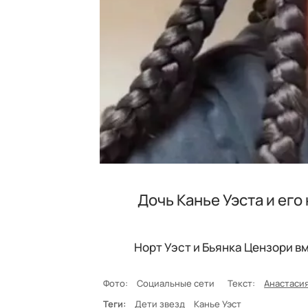
Дочь Канье Уэста и ег
Норт Уэст и Бьянка Цензори в
Фото:
Социальные сети
Текст:
Анастаси
Теги:
Дети звезд
Канье Уэст