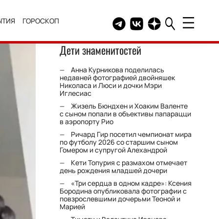
ЫТИЯ
ГОРОСКОП
Telegram канал HELLO
Группа HELLO Вконтакт
Канал HELLO в Дзе
Дети знаменитостей
Анна Курникова поделилась
недавней фотографией двойняшек
Николаса и Люси и дочки Мэри
Иглесиас
Жизель Бюндхен и Хоаким Валенте
с сыном попали в объективы папарацци
в аэропорту Рио
Ричард Гир посетил чемпионат мира
по футболу 2026 со старшим сыном
Гомером и супругой Алехандрой
Кети Топурия с размахом отмечает
день рождения младшей дочери
«Три сердца в одном кадре»: Ксения
Бородина опубликовала фотографии с
повзрослевшими дочерьми Теоной и
Марией