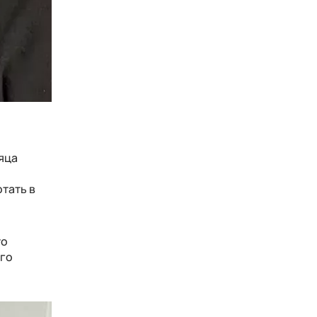
сяца
тать в
то
его