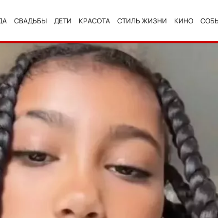
ДА
СВАДЬБЫ
ДЕТИ
КРАСОТА
СТИЛЬ ЖИЗНИ
КИНО
СОБ