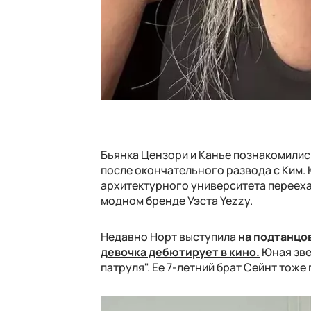
Бьянка Цензори и Канье познакомились
после окончательного развода с Ким. 
архитектурного университета перееха
модном бренде Уэста Yezzy.
Недавно Норт выступила
на подтанцов
девочка дебютирует в кино.
Юная зве
патруля". Ее 7-летний брат Сейнт тоже 