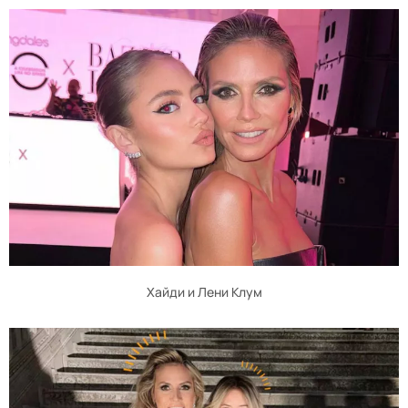
Хайди и Лени Клум