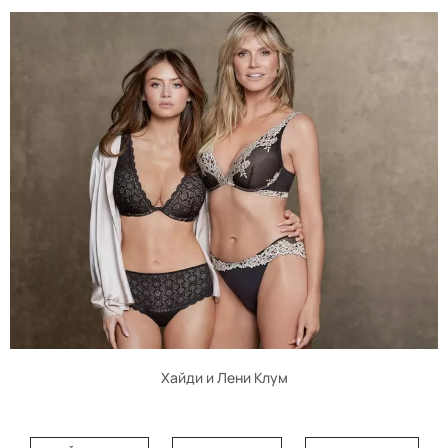
Хайди и Лени Клум