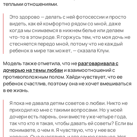
теплыми отношениями.
Это здорово — делать с ней фотосессии и просто
видеть, как ей комфортно рядом со мной, даже
когда мы снимаемся в нижнем белье или делаем
что-то в этом роде
.
Я горжусь тем, что моя
дочь не
стесняется
передо мной, потому что не каждый
реб
е
нок в мире так может
,
—
сказала Клум.
Модель также отметила, что не
разговаривала с
дочерью на темы любви
и взаимоотношений с
противоположным полом. Хайди чувствует, что ее
ребенок счастлив, поэтому она не хочет вмешиваться
в ее жизнь.
Я пока не давала детям советов о любви. Никто не
приходил ко мне с такими вопросами. Но у моей
дочери есть парень, они вместе уже четыре года,
так что кто я такая, чтобы давать ей советы? Если вы
понимаете, о ч
ем
я. Я чувствую, что у не
е
вс
е
хорошо. Она счастлива, и это самое главное
.
Нет