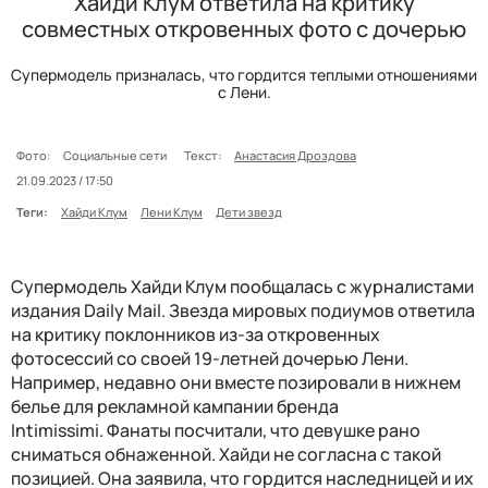
Хайди Клум ответила на критику
совместных откровенных фото с дочерью
Супермодель призналась, что гордится теплыми отношениями
с Лени.
Фото:
Социальные сети
Текст:
Анастасия Дроздова
21.09.2023 / 17:50
Теги:
Хайди Клум
Лени Клум
Дети звезд
Супермодель
Хайди Клум
пообщалась с журналистами
издания
Daily Mail
. Звезда мировых подиумов ответила
на критику поклонников из-за откровенных
фотосессий со своей 19-летней дочерью Лени.
Например, недавно они вместе позировали в нижнем
белье для рекламной кампании бренда
Intimissimi.
Фанаты посчитали, что девушке рано
сниматься обнаженной. Хайди не согласна с такой
позицией. Она заявила, что гордится наследницей и их