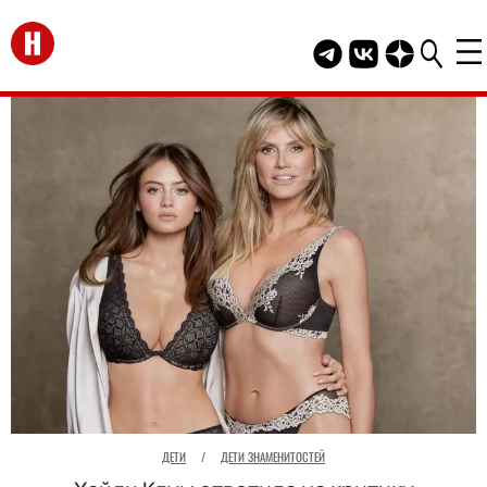
Перейти на главную
Telegram канал HEL
Группа HELLO В
Канал HELLO
ДЕТИ
/
ДЕТИ ЗНАМЕНИТОСТЕЙ