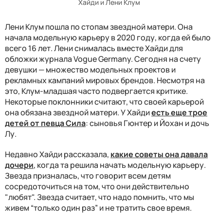
Хайди и Лени Клум
Лени Клум пошла по стопам
звездной
матери
. Она
начала модельную
карьеру
в
2020 году, когда ей было
всего 16 лет
. Лени снималась
вместе
Хайди
для
обложки журнала Vogue Germany. Сегодня на счету
девушки
— мно
жество
модельных проектов и
рекламных кампаний
мировых
брендов.
Несмотря на
это, Клум-младшая часто подвергается критике.
Некоторые п
оклонники считают, что своей карьерой
она
обязана
звездной матери. У Хайди
есть еще трое
детей от певца Сила
:
сыновья Гюнтер и Йохан и дочь
Лу.
Недавно Хайди рассказала,
какие советы она давала
дочери
, когда та решила начать модельную карьеру.
Звезда призналась, что говорит всем детям
сосредоточиться на том, что они действительно
"любят". Звезда считает, что надо помнить, что мы
живем “только один раз” и не тратить свое время.