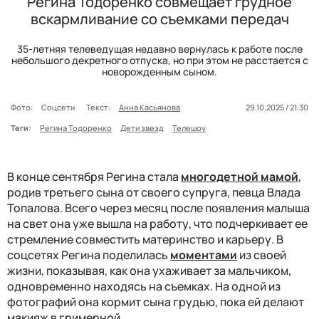
Регина Тодоренко совмещает грудное
вскармливание со съемками передач
35-летняя телеведущая недавно вернулась к работе после
небольшого декретного отпуска, но при этом не расстается с
новорожденным сыном.
Фото:
Соцсети
Текст:
Анна Касьянова
29.10.2025 / 21:30
Теги:
Регина Тодоренко
Дети звезд
Телешоу
В конце сентября Регина стала
многодетной мамой
,
родив третьего сына от своего супруга, певца Влада
Топалова. Всего через месяц после появления малыша
на свет она уже вышла на работу, что подчеркивает ее
стремление совместить материнство и карьеру. В
соцсетях Регина поделилась
моментами
из своей
жизни, показывая, как она ухаживает за мальчиком,
одновременно находясь на съемках. На одной из
фотографий она кормит сына грудью, пока ей делают
макияж в гримерной.