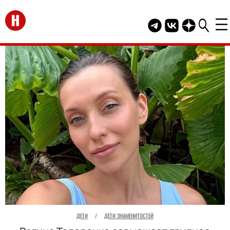
Перейти на главную
Telegram канал HEL
Группа HELLO В
Канал HELLO
ДЕТИ
/
ДЕТИ ЗНАМЕНИТОСТЕЙ