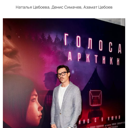
Наталья Цебоева, Денис Симачев, Азамат Цебоев