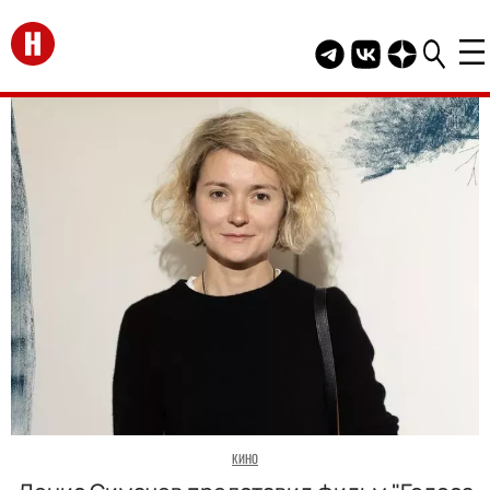
Перейти на главную
Telegram канал HEL
Группа HELLO В
Канал HELLO
КИНО