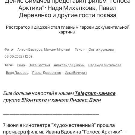
Денис Симачев представил фильм "Голоса
Арктики": Надя Михалкова, Павел
Деревянко и другие гости показа
Ресторатор и диджей стал главным героем документальной
картины.
Фото:
Антон Быстров, Максим Мирный
Текст:
Ольга Кусикова
08.06.2022 / 12:59
Теги:
Кино
Путешествия
Александр Цыпкин
Надежда Михалкова
Влад Лисовец
Павел Деревянко
Илья Бачурин
Еще больше новостей в нашем
Telegram-канале
,
группе ВКонтакте
и
канале Яндекс.Дзен
_____________________________
7 июня в кинотеатре "Художественный" прошла
премьера фильма Ивана Вдовина "Голоса Арктики" –