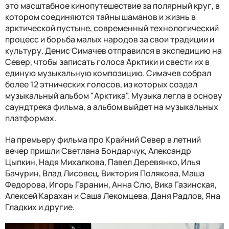
это масштабное кинопутешествие за полярный круг, в
котором соединяются тайны шаманов и жизнь в
арктической пустыне, современный технологический
процесс и борьба малых народов за свои традиции и
культуру. Денис Симачев отправился в экспедицию на
Север, чтобы записать голоса Арктики и свести их в
единую музыкальную композицию. Симачев собрал
более 12 этнических голосов, из которых создал
музыкальный альбом "Арктика". Музыка легла в основу
саундтрека фильма, а альбом выйдет на музыкальных
платформах.
На премьеру фильма про Крайний Север в летний
вечер пришли Светлана Бондарчук, Александр
Цыпкин, Надя Михалкова, Павел Деревянко, Илья
Бачурин, Влад Лисовец, Виктория Полякова, Маша
Федорова, Игорь Гаранин, Анна Слю, Вика Газинская,
Алексей Карахан и Саша Лекомцева, Даня Радлов, Яна
Гладких и другие.