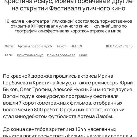
Кристина Асмус, Ирина Горбачева и другие
на открытии Фестиваля уличного кино
16 июля в кинотеатре "Иллюзион" состоялось торжественное
открытие XI Фестиваля уличного кино — крупнейшего по
географии кинофестиваля короткометражек в мире.
Фото:
Архивы пресс-служб
Текст:
HELLO!
18.07.2024 / 18:15
Теги:
Кристина Асмус
Ирина Горбачева
Кино
По красной дорожке прошлись актрисы Ирина
Горбачёва и Кристина Асмус, а также режиссеры Юрий
Быков, Олег Трофим, Алексей Нужный и многие другие.
В этом году в конкурсную программу фестиваля
вошли 7 короткометражных фильмов, отобранных
более чем из 800 работ. Среди них проект, который
стал кинодебютом футболиста Артема Дзюбы.
До конца сентября зрители из 1644 населенных
пунктов погут посмотреть фильмы на улицах города и