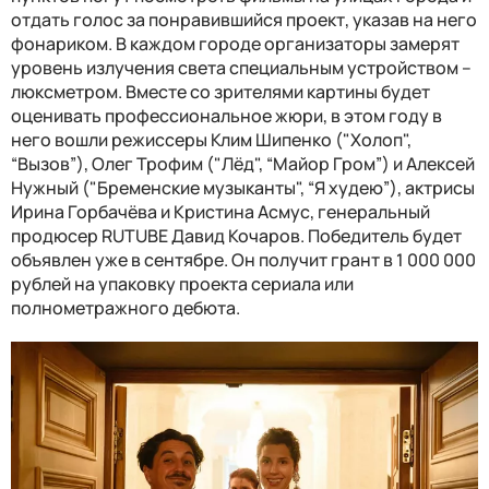
отдать голос за понравившийся проект, указав на него
фонариком. В каждом городе организаторы замерят
уровень излучения света специальным устройством –
люксметром. Вместе со зрителями картины будет
оценивать профессиональное жюри, в этом году в
него вошли режиссеры Клим Шипенко ("Холоп",
“Вызов”), Олег Трофим ("Лёд", “Майор Гром”) и Алексей
Нужный ("Бременские музыканты", “Я худею”), актрисы
Ирина Горбачёва и Кристина Асмус, генеральный
продюсер RUTUBE Давид Кочаров. Победитель будет
объявлен уже в сентябре. Он получит грант в 1 000 000
рублей на упаковку проекта сериала или
полнометражного дебюта.