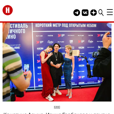
Перейти на главную
Telegram канал HEL
Группа HELLO В
Канал HELLO
КИНО