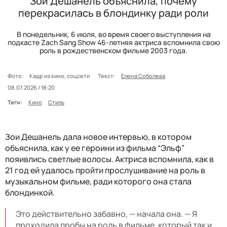
Зои Дешанель объяснила, почему
перекрасилась в блондинку ради роли
В понедельник, 6 июля, во время своего выступления на
подкасте Zach Sang Show 46-летняя актриса вспомнила свою
роль в рождественском фильме 2003 года.
Фото:
Кадр из кино, соцсети
Текст:
Елена Соболева
08.07.2026 / 18:20
Теги:
Кино
Стиль
Зои Дешанель дала новое интервью, в котором
объяснила, как у ее героини из фильма “Эльф”
пояивлись светлые волосы. Актриса вспомнила, как в
21 год ей удалось пройти прослушивание на роль в
музыкальном фильме, ради которого она стала
блондинкой.
Это действительно забавно, — начала она. — Я
проходила пробы на роль в фильме, который так и