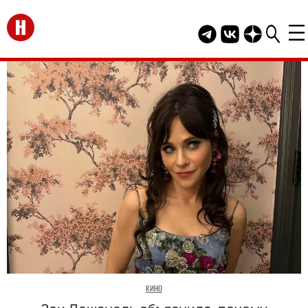
Перейти на главную
Telegram канал HEL
Группа HELLO В
Канал HELLO
КИНО