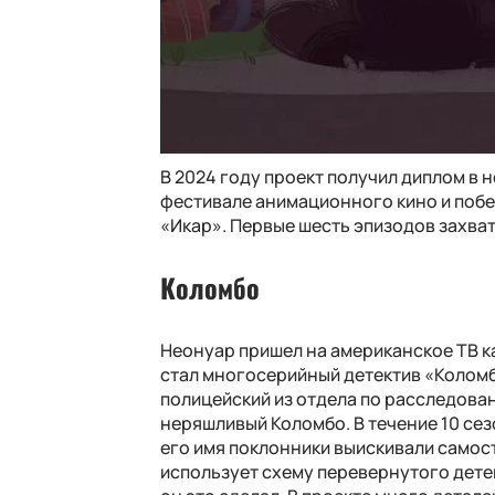
В 2024 году проект получил диплом в
фестивале анимационного кино и поб
«Икар». Первые шесть эпизодов захва
Коломбо
Неонуар пришел на американское ТВ ка
стал многосерийный детектив «Коломб
полицейский из отдела по расследова
неряшливый Коломбо. В течение 10 сез
его имя поклонники выискивали самос
использует схему перевернутого детек