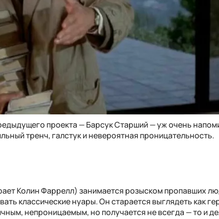
предыдущего проекта — Барсук Старший — уж очень напом
ильный тренч, галстук и невероятная проницательность.
рает Колин Фаррелл) занимается розыском пропавших люд
ать классические нуары. Он старается выглядеть как ге
чным, непроницаемым, но получается не всегда — то и д