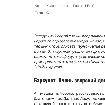
Фото:
Кадры из кино
Текст:
HELLO!
Теги:
Кино
Загадочный герой с темным прошлым р
короткое определение нуара, жанра, к
термин, чтобы описать черно-белые д
войны. Эти картины предлагали зрите
свете дня атмосферу, и практически 
примерами остаются фильмы «Мальтийс
(1947) и другие.
Барсукот. Очень зверский де
Анимационный сериал рассказывает о 
благополучном Дальнем Лесу, где хищ
дождливой ночью кто-то употребляет 