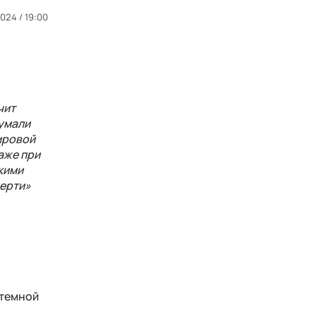
024 / 19:00
чит
думали
ировой
аже при
кими
мерти»
 темной