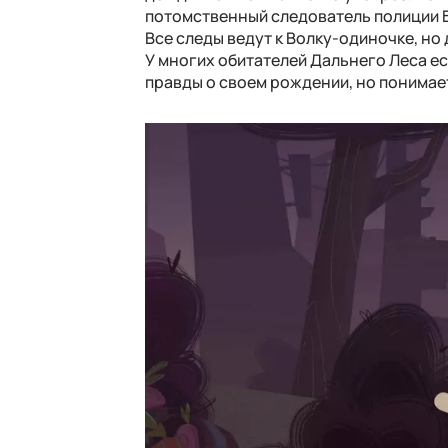
потомственный следователь полиции Б
Все следы ведут к Волку-одиночке, но 
У многих обитателей Дальнего Леса ест
правды о своем рождении, но понимает