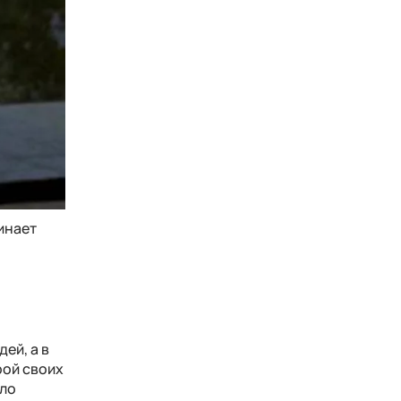
инает
ей, а в
рой своих
ело