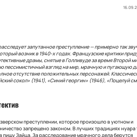
16.09.2
асследует запутанное преступление — примерно так зву
оторый возник в 1940-х годах. Французские критики при
етективные драмы, снятые в Голливуде за время Второй м
лю пессимистичный взгляд на мир, мрачную и пугающую д
полное отсутствие положительных персонажей. Классичес
кий сокол» (1941), «Синий георгин» (1946), «Поцелуй с
тектив
зверском преступлении, которое произошло в уютном и
ничество запрещено законом. В лучших традициях нуара
в пищу Зайца. За расследование мрачного дела берутся