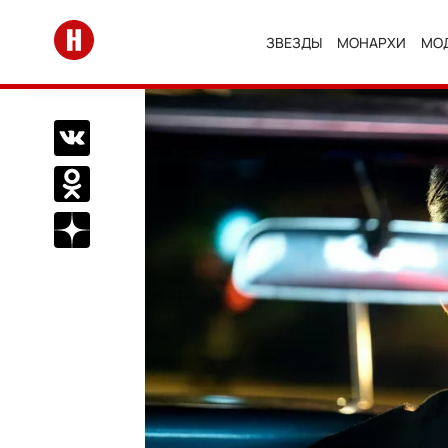
Перейти на главную
ЗВЕЗДЫ
МОНАРХИ
МО
Поделиться Вконтакте
Поделиться в Одноклассниках
Подписаться на нас в Дзен