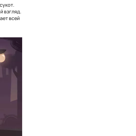
сукот.
й взгляд.
нает всей