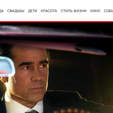
ДА
СВАДЬБЫ
ДЕТИ
КРАСОТА
СТИЛЬ ЖИЗНИ
КИНО
СОБ