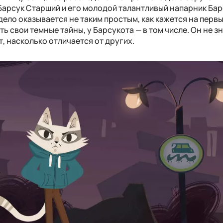
арсук Старший и его молодой талантливый напарник Бар
дело оказывается не таким простым, как кажется на первы
ь свои темные тайны, у Барсукота — в том числе. Он не з
, насколько отличается от других.