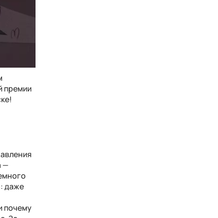
м
й премии
ке!
равления
а —
немного
: даже
и почему