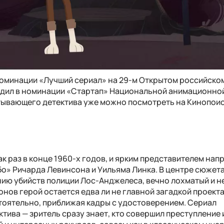
 номинации «Лучший сериал» на 29-м Открытом российско
едил в номинации «Стартап» Национальной анимационно
тывающего детектива уже можно посмотреть на Кинопоис
к раз в конце 1960-х годов, и ярким представителем нап
о» Ричарда Левинсона и Уильяма Линка. В центре сюжет
нию убийств полиции Лос-Анджелеса, вечно лохматый и 
онов герой остается едва ли не главной загадкой проекта
тоятельно, приближая кадры с удостоверением. Сериал
тива — зритель сразу знает, кто совершил преступление 