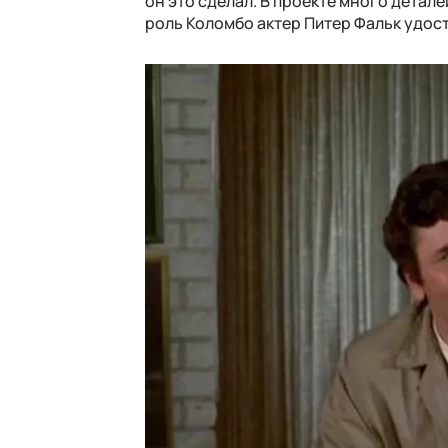
он это сделал. В проекте много детале
роль Коломбо актер Питер Фальк удос