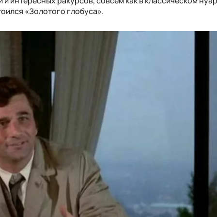
й и интересных ракурсов, совсем как в классическом нуар
тоился «Золотого глобуса».