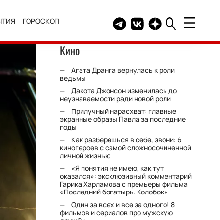
ЫТИЯ
ГОРОСКОП
Telegram канал HELLO
Группа HELLO Вконтакт
Канал HELLO в Дзе
Кино
Агата Дранга вернулась к роли
ведьмы
Дакота Джонсон изменилась до
неузнаваемости ради новой роли
Прилучный нарасхват: главные
экранные образы Павла за последние
годы
Как разберешься в себе, звони: 6
киногероев с самой сложносочиненной
личной жизнью
«Я понятия не имею, как тут
оказался»: эксклюзивный комментарий
Гарика Харламова с премьеры фильма
«Последний богатырь. Колобок»
Один за всех и все за одного! 8
фильмов и сериалов про мужскую