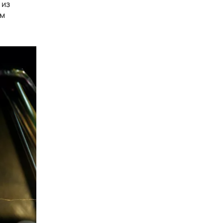
 из
ом