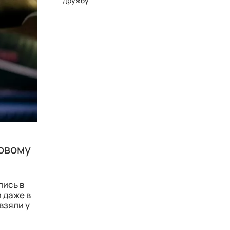
дружбу
новому
лись в
 даже в
взяли у