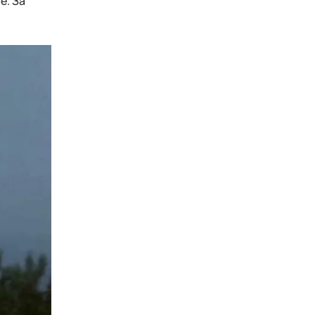
е. За