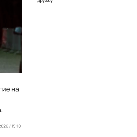
дружбу
гие на
а.
026 / 15:10