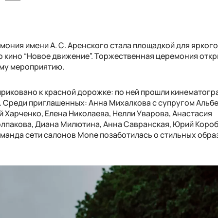
мония имени А. С. Аренского стала площадкой для ярког
о кино “Новое движение”. Торжественная церемония отк
ему мероприятию.
приковано к красной дорожке: по ней прошли кинематогр
и. Среди приглашенных: Анна Михалкова с супругом Альб
 Харченко, Елена Николаева, Нелли Уварова, Анастасия
олпакова, Диана Милютина, Анна Савранская, Юрий Коро
оманда сети салонов Mone позаботилась о стильных обра