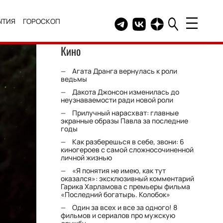
ЫТИЯ
ГОРОСКОП
Telegram канал HELLO
Группа HELLO Вконтакт
Канал HELLO в Дзе
Кино
Агата Дранга вернулась к роли
ведьмы
Дакота Джонсон изменилась до
неузнаваемости ради новой роли
Прилучный нарасхват: главные
экранные образы Павла за последние
годы
Как разберешься в себе, звони: 6
киногероев с самой сложносочиненной
личной жизнью
«Я понятия не имею, как тут
оказался»: эксклюзивный комментарий
Гарика Харламова с премьеры фильма
«Последний богатырь. Колобок»
Один за всех и все за одного! 8
фильмов и сериалов про мужскую