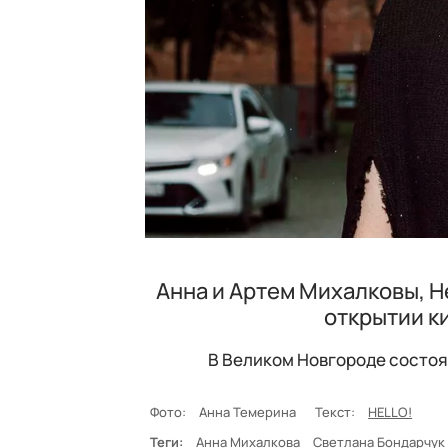
Анна и Артем Михалковы, Н
открытии к
В Великом Новгороде состо
Фото:
Анна Темерина
Текст:
HELLO!
Теги:
Анна Михалкова
Светлана Бондарчук