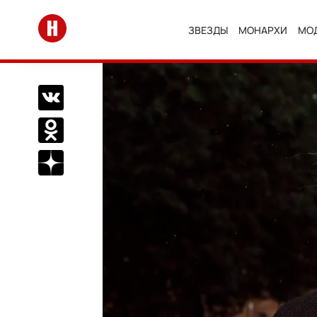
Перейти на главную
ЗВЕЗДЫ
МОНАРХИ
МО
Поделиться Вконтакте
Поделиться в Одноклассниках
Подписаться на нас в Дзен