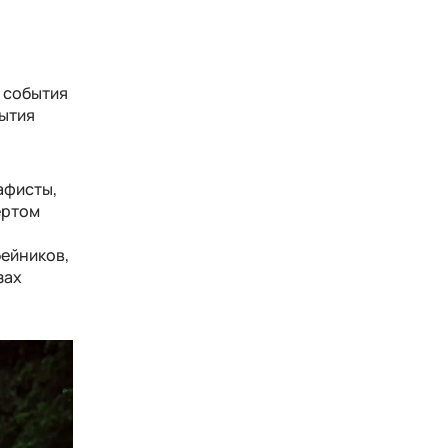
о события
рытия
афисты,
ертом
бейников,
зах