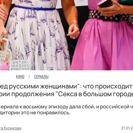
КИНО
/
СЕРИАЛЫ
ед русскими женщинами": что происходит 
рии продолжения "Секса в большом город
ериала к восьмому эпизоду дала сбой, и российской ч
дитории это не понравилось.
га Кусикова
21.01.