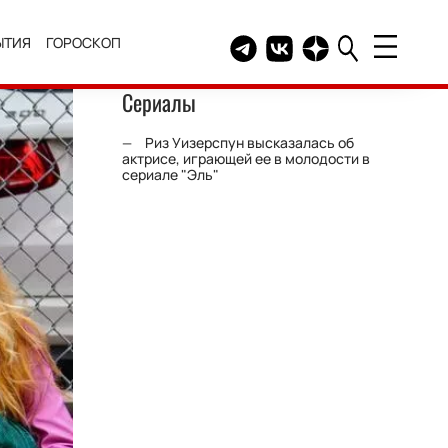
ЫТИЯ
ГОРОСКОП
Telegram канал HELLO
Группа HELLO Вконтакт
Канал HELLO в Дзе
Сериалы
Риз Уизерспун высказалась об
актрисе, играющей ее в молодости в
сериале "Эль"