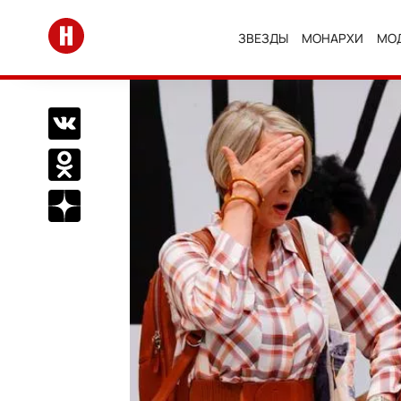
Перейти на главную
ЗВЕЗДЫ
МОНАРХИ
МО
Поделиться Вконтакте
Поделиться в Одноклассниках
Подписаться на нас в Дзен