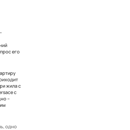
–
дний
опрос его
вартиру
приходит
ри жила с
rsace с
дно –
оим
шь, одно