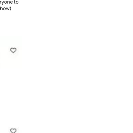
eryone to
 show)