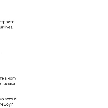
 строите
r lives,
o
те в ногу
е ярлыки
аю всех к
елешоу?