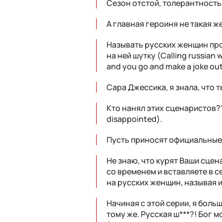
Сезон отстой, толерантность 
А главная героиня не такая ж
Называть русских женщин про
на ней шутку (Calling russian w
and you go and make a joke out 
Сара Джессика, я знала, что т
Кто нанял этих сценаристов??
disappointed).
Пусть приносят официальные 
Не знаю, что курят Ваши сцен
со временем и вставляете в 
на русских женщин, называя 
Начиная с этой серии, я боль
тому же. Русская ш***?! Бог 