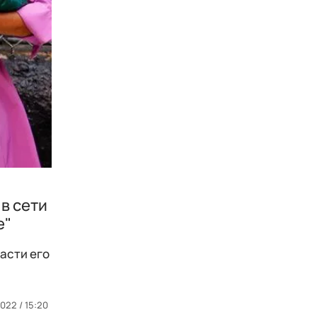
в сети
е"
асти его
2022 / 15:20