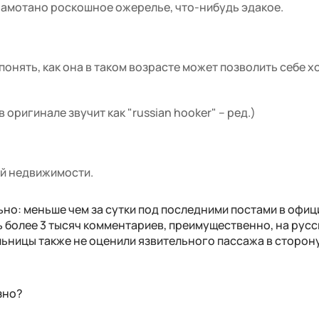
 намотано роскошное ожерелье, что-нибудь эдакое.
понять, как она в таком возрасте может позволить себе 
 оригинале звучит как "russian hooker" – ред.)
ой недвижимости.
но: меньше чем за сутки под последними постами в офи
ь более 3 тысяч комментариев, преимущественно, на рус
льницы также не оценили язвительного пассажа в сторон
зно?