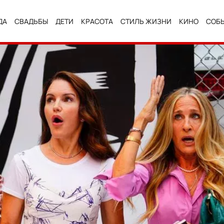
ДА
СВАДЬБЫ
ДЕТИ
КРАСОТА
СТИЛЬ ЖИЗНИ
КИНО
СОБ