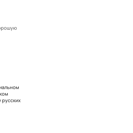
хорошую
циальном
ском
у русских