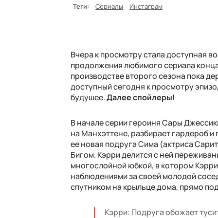
Теги:
Сериалы
Инстаграм
Вчера к просмотру стала доступная вос
продолжения любимого сериала конца 
производстве второго сезона пока дер
доступный сегодня к просмотру эпизо
будушее.
Далее спойлеры!
В начале серии героиня Сары Джесси
на Манхэттене, разбирает гардероб и 
ее новая подруга Сима (актриса Сарит
Бигом. Кэрри делится с ней переживан
многослойной юбкой, в котором Кэрри
наблюдениями за своей молодой соседк
спутником на крыльце дома, прямо по
Кэрри: Подруга обожает тусит