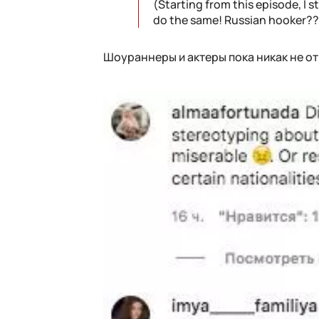
(Starting from this episode, I
do the same! Russian hooker??!
Шоураннеры и актеры пока никак не от