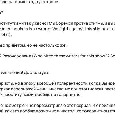
здесь только в одну сторону.
е?
ститутками так ужасно! Мы боремся против стигмы, а вы
omen hookers is so wrong! We fight against this stigma all ou
of it).
ы с приветом, но не настолько же!
 Разочарована (Who hired these writers for this show?? S
извинения! Достали уже.
аристы, но в эпоху всеобщей толерантности, когда Вы иде
сериал персонажей меньшинства, но при этом навешивает
их проститутками, вообще не толерантно.
ше не смотрю и не пересматриваю этот сериал. И я призыв
мой, как это вообще возможно в настолько толерантном т