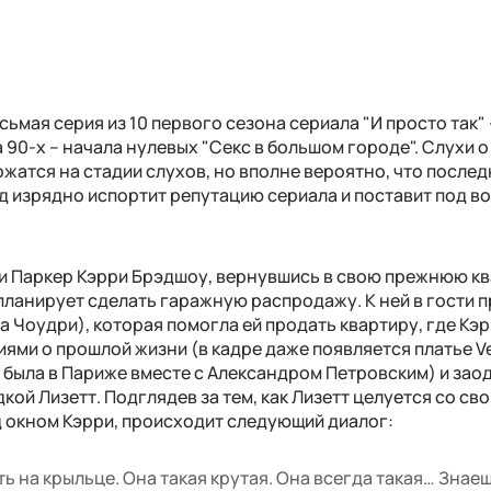
ьмая серия из 10 первого сезона сериала "И просто так" 
90-х – начала нулевых "Секс в большом городе". Слухи о
жатся на стадии слухов, но вполне вероятно, что после
д изрядно испортит репутацию сериала и поставит под в
ки Паркер Кэрри Брэдшоу, вернувшись в свою прежнюю к
планирует сделать гаражную распродажу. К ней в гости 
а Чоудри), которая помогла ей продать квартиру, где Кэр
иями о прошлой жизни (в кадре даже появляется платье Ve
 была в Париже вместе с Александром Петровским) и зао
ой Лизетт. Подглядев за тем, как Лизетт целуется со св
д окном Кэрри, происходит следующий диалог:
ь на крыльце. Она такая крутая. Она всегда такая… Знае