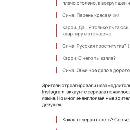
плечо оголено, а вокруг шеи
Сима: Парень красавчик!
Кэрри: Да… Я только пытаюсь 
квартиру в этом доме.
Сима: Русская проститутка? (в
Кэрри: С чего ты взяла?
Сима: Обычное дело в дорог
Зрители отреагировали незамедлитель
Instagram-аккаунте сериала появилос
языке. Но многие англоязычные зрите
девушек:
Какая толерантность? Серье