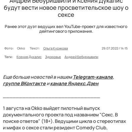
Андрей Бебуришвили и Ксения Дукалис
будут вести новое просветительское шоу о
сексе
Ранее этот дуэт ведущих вел YouTube-проект для известного
дейтингового приложения.
Фото:
Okko
Текст:
Ольга Кусикова
29.07.2022 / 14:15
Теги:
Ксения Дукалис
Здоровье
Андрей Бебуришвили
Еще больше новостей в нашем
Telegram-канале
,
группе ВКонтакте
и
канале Яндекс.Дзен
______________________________
1 августа на Okko выйдет пилотный выпуск
документального проекта под названием "Секс. В
поиске ответов" (18+). Ведущими цикла о стереотипах
и мифах о сексе стали резидент Comedy Club,