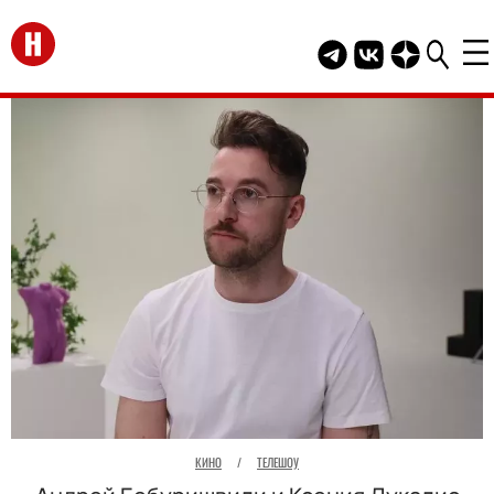
Перейти на главную
Telegram канал HEL
Группа HELLO В
Канал HELLO
КИНО
/
ТЕЛЕШОУ