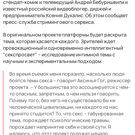
стендап-комик и телеведущий Андрей Бебуришвили и
известный российский видеоблогер, диджей и
предприниматель Ксения Дукалис. Об этом сообщает
пресс-служба стримингового сервиса.
В оригинальном проекте платформы будет раскрыта
тема, которая касается каждого. Зрителей ждет
провокационный и одновременно интеллигентный
"секспросвет" – исследование интимной темы с
научным и экспериментальным подходом.
Во время съемок меня поразило, насколько люди
боятся темы секса – говорит Аксинья Гог, режиссер
проекта. – У большинства это ассоциируется с чем-
то опасным, запретным, о чем нельзя говорить.
Почему того, без чего не существовало бы ни
человеческой цивилизации, ни каждого из нас,
принято стыдится? То, что секс – табуированная
тема, порождает психологические травмы,
порождает непринятие себя и своей сути. Я
надеюсь, что этот проект положит начало