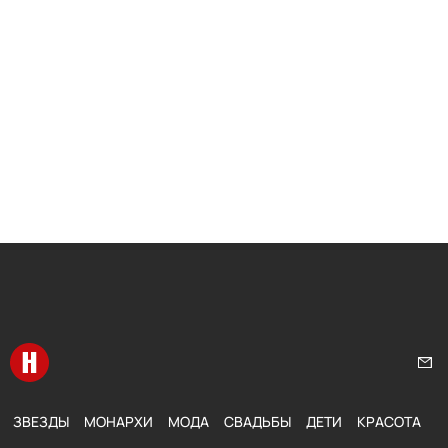
Перейти на главную
Нап
ЗВЕЗДЫ
МОНАРХИ
МОДА
СВАДЬБЫ
ДЕТИ
КРАСОТА