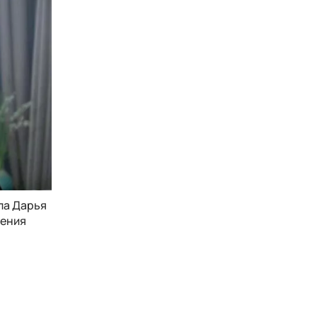
ла Дарья
шения