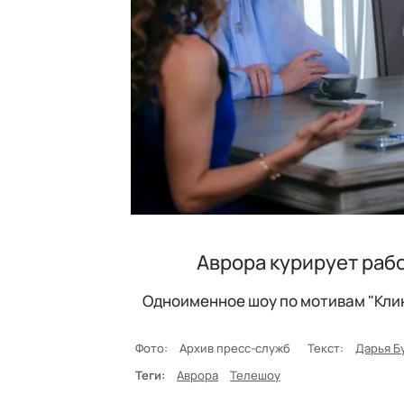
Аврора курирует рабо
Одноименное шоу по мотивам "Клин
Фото:
Архив пресс-служб
Текст:
Дарья Б
Теги:
Аврора
Телешоу