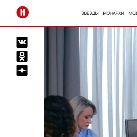
Перейти на главную
ЗВЕЗДЫ
МОНАРХИ
МО
Поделиться Вконтакте
Поделиться в Одноклассниках
Подписаться на нас в Дзен