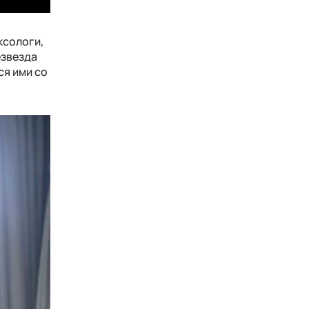
ксологи,
езвезда
ся ими со