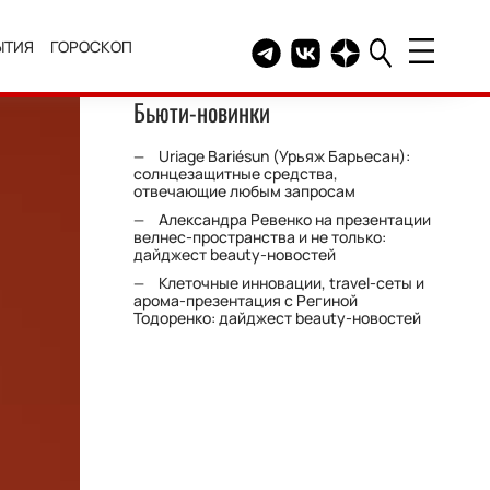
ЫТИЯ
ГОРОСКОП
Telegram канал HELLO
Группа HELLO Вконтакт
Канал HELLO в Дзе
Бьюти-новинки
Uriage Bariésun (Урьяж Барьесан):
солнцезащитные средства,
отвечающие любым запросам
Александра Ревенко на презентации
велнес-пространства и не только:
дайджест beauty-новостей
Клеточные инновации, travel-сеты и
арома-презентация с Региной
Тодоренко: дайджест beauty-новостей