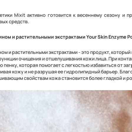
тики Mixit активно готовится к весеннему сезону и п
вых средств.
ином и растительными экстрактами Your Skin Enzyme P
ом и растительными экстрактами - это продукт, который
е функции очищения и отшелушивания кожи лица. При конта
 пенку, которая помогает с легкостью избавиться от за
шивая кожу и не разрушая ее гидролипидный барьер. Бла
шивающим свойствам кожа становится более гладкой и р