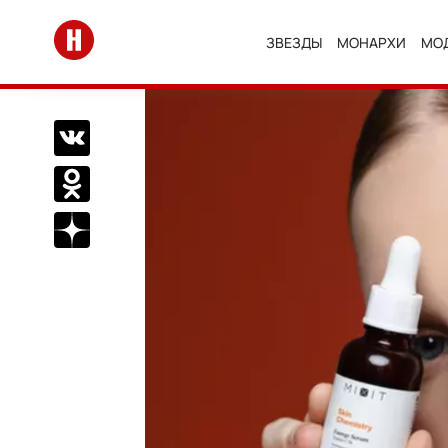
Перейти на главную
ЗВЕЗДЫ
МОНАРХИ
МО
Поделиться Вконтакте
Поделиться в Одноклассниках
Подписаться на нас в Дзен