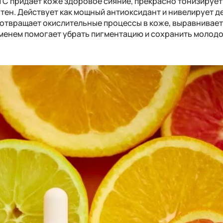
С придает коже здоровое сияние, прекрасно тонизирует
тен. Действует как мощный антиоксидант и нивелирует д
отвращает окислительные процессы в коже, выравнивает
еменем помогает убрать пигментацию и сохранить молод