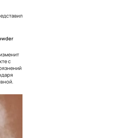
редставил
owder
 изменит
кте с
грязнений
годаря
овной.