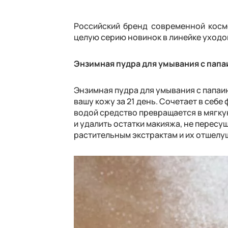
Российский бренд современной косме
целую серию новинок в линейке уходо
Энзимная пудра для умывания с папа
Энзимная пудра для умывания с папаин
вашу кожу за 21 день. Сочетает в себ
водой средство превращается в мягкую
и удалить остатки макияжа, не пересу
растительным экстрактам и их отшелу