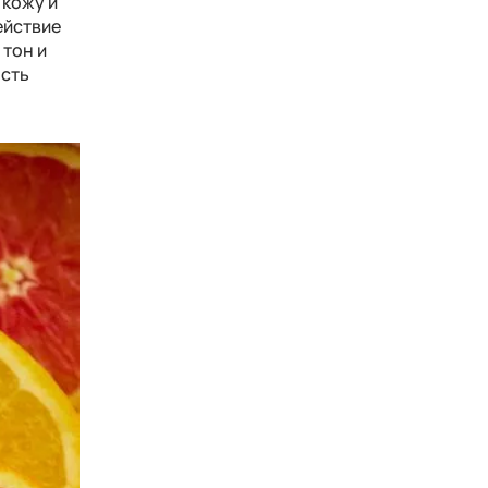
 кожу и
ействие
 тон и
ость