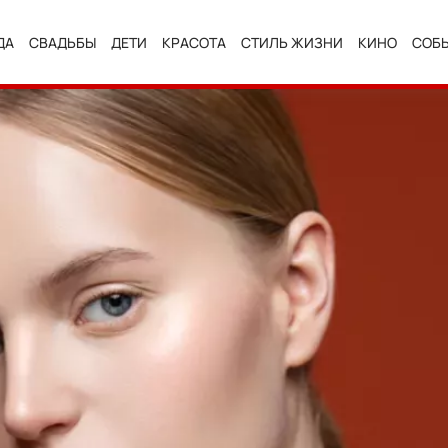
ДА
СВАДЬБЫ
ДЕТИ
КРАСОТА
СТИЛЬ ЖИЗНИ
КИНО
СОБ