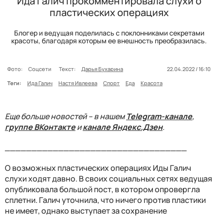
Ида Галич прокомментировала слухи о
пластических операциях
Блогер и ведущая поделилась с поклонниками секретами
красоты, благодаря которым ее внешность преобразилась.
Фото:
Соцсети
Текст:
Дарья Бухарина
22.04.2022 / 16:10
Теги:
Ида Галич
Настя Ивлеева
Спорт
Еда
Красота
Еще больше новостей – в нашем
Telegram-канале
,
группе ВКонтакте
и
канале Яндекс.Дзен
.
__________________________________
О возможных пластических операциях Иды Галич
слухи ходят давно. В своих социальных сетях ведущая
опубликовала большой пост, в котором опровергла
сплетни. Галич уточнила, что ничего против пластики
не имеет, однако выступает за сохранение