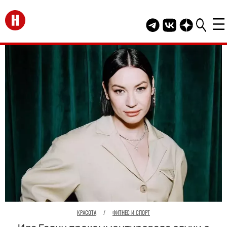
Перейти на главную
Telegram канал HEL
Группа HELLO В
Канал HELLO
КРАСОТА
/
ФИТНЕС И СПОРТ