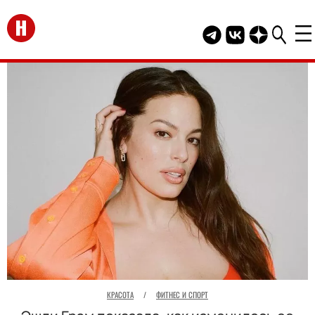
Перейти на главную
Telegram канал HEL
Группа HELLO В
Канал HELLO
КРАСОТА
/
ФИТНЕС И СПОРТ