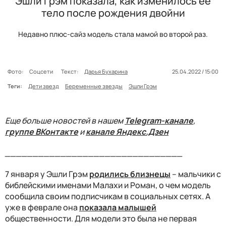
Эшли Грэм показала, как изменилось ее
тело после рождения двойни
Недавно плюс-сайз модель стала мамой во второй раз.
Фото:
Соцсети
Текст:
Дарья Бухарина
25.04.2022 / 15:00
Теги:
Дети звезд
Беременные звезды
Эшли Грэм
Еще больше новостей в нашем
Telegram-канале
,
группе ВКонтакте
и
канале Яндекс.Дзен
________________________________
7 января у Эшли Грэм
родились близнецы
– мальчики с
библейскими именами Малахи и Роман, о чем модель
сообщила своим подписчикам в социальных сетях. А
уже в феврале она
показала малышей
общественности. Для модели это была не первая