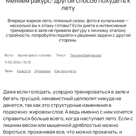
Меняем ракурс: другой способ похудеть к
лету
Впереди жаркое лето, пляжный сезон, фото в купальнике —
насколько вы к этому готовы? Если диета и интенсивные
тренировки в зале не привели фигуру к личному эталону
стройности, попробуйте подойти к решению задачи с другой
стороны.
Фото:
Архив пресс-службы
Текст:
Татьяна Байдакова
11.06.2024 / 10:10
Теги:
Красота
Здоровье
Как похудеть
Даже если голодать, усердно тренироваться в зале и
бегать трусцой, ненавистный целлюлит никуда не
денется, так как это структурные изменения в
подкожно-жировом слое. А ведь именно с ним хочется
справиться больше всего, когда наступает лето. Если с
лишним весом или мышечной дряблостью можно
бороться, прокачивая все, что можно прокачать, и