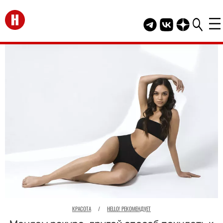
Перейти на главную
Telegram канал HEL
Группа HELLO В
Канал HELLO
КРАСОТА
/
HELLO! РЕКОМЕНДУЕТ