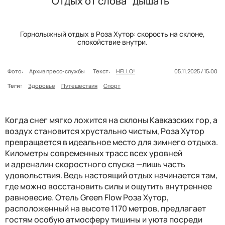
Отдых от слова “дышать”
Горнолыжный отдых в Роза Хутор: скорость на склоне,
спокойствие внутри.
Фото:
Архив пресс-службы
Текст:
HELLO!
05.11.2025 / 15:00
Теги:
Здоровье
Путешествия
Спорт
Когда снег мягко ложится на склоны Кавказских гор, а
воздух становится хрустально чистым, Роза Хутор
превращается в идеальное место для зимнего отдыха.
Километры современных трасс всех уровней
и
адреналин скоростного спуска —лишь часть
удовольствия. Ведь настоящий отдых начинается там,
где можно восстановить силы и
ощути
ть внутреннее
равновесие. Отель Green Flow Роза Хутор,
расположенный на высоте 1170 метров, предлагает
гостям особую атмосферу тишины и уюта посреди