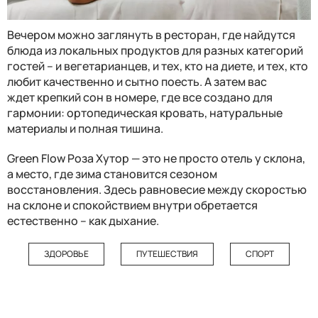
Вечером можно заглянуть в ресторан
, где найдутся
блюда
из локальных продуктов
для разных категорий
гостей – и вегетарианцев, и тех, кто на диете, и тех, кто
любит качественно и сытно поесть
. А затем
вас
ждет
крепкий сон в номере, где вс
е
создано для
гармонии: ортопедическая кровать
,
натуральные
материалы и полная тишина.
Green Flow
Роза Хутор
— это не просто отель у склона,
а место, где зима становится
сезоно
м
восстановления. Здесь равновесие между скоростью
на склоне и спокойствием внутри обретается
естественно
–
как дыхание.
ЗДОРОВЬЕ
ПУТЕШЕСТВИЯ
СПОРТ