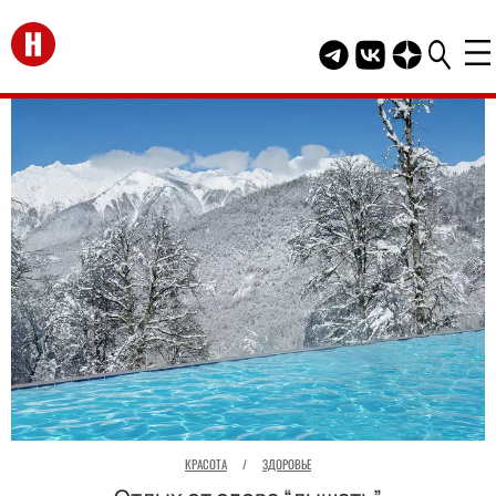
Перейти на главную
Telegram канал HEL
Группа HELLO В
Канал HELLO
КРАСОТА
/
ЗДОРОВЬЕ