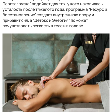
Перезагрузка
”
подойдет для тех, у кого накопил
ась
усталость
после тяж
е
лого года, программа
“
Ресурс и
Восстановление
”соз
даст внутреннюю опору и
прибавит сил
, а
“
Детокс и Энергия
”
поможет
почувствовать л
е
гкость в теле и в голове.