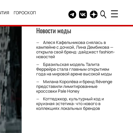
ЫТИЯ
ГОРОСКОП
Telegram канал HELLO
Группа HELLO Вконтакт
Канал HELLO в Дзе
Новости моды
Алеся Кафельникова снялась в
кампейне с дочкой, Лина Дембикова —
открыла свой бренд: дайджест fashion-
новостей
Бразильская модель Талита
Феррейра стала главным открытием
года на мировой арене высокой моды
Милана Королёва и бренд Révenge
представили лимитированные
кроссовки Pale Honey
Коттеджкор, культурный код и
круизная эстетика: что нового в
коллекциях локальных брендов