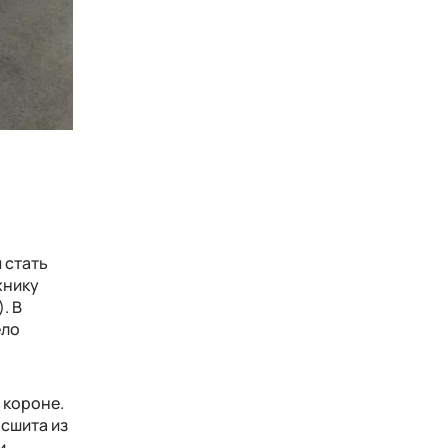
 стать
хнику
. В
ело
 короне.
 сшита из
и