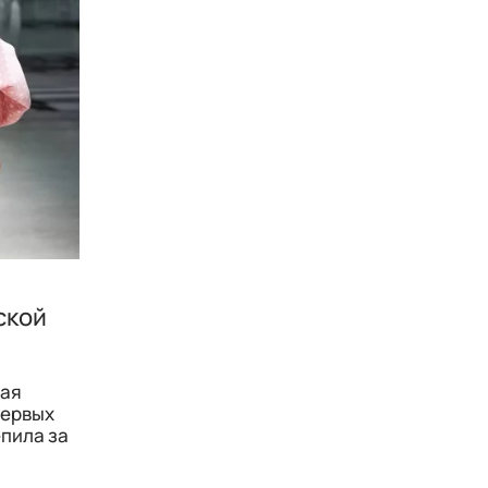
ской
ная
первых
епила за