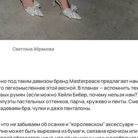
Светлана Абрамова
рно под таким девизом бренд Masterpeace предлагает нам
го легкомысленнее этой весной. В планах — вспомнить те
вых румян (если можно Хейли Бибер, почему нельзя нам?)
луэты пастельных оттенков, парча, кружево и ленты. См
адеваем бра, чулки и даже панталоны.
к что не забываем об осанке и “королевском” аксессуаре —
олне может быть вырезана из бумаги, связана крючком или
своей обладательнице, что ей не нужны ничьи одобрения 