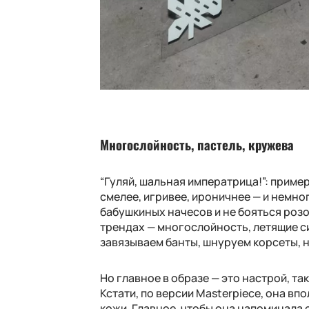
Многослойность, пастель, кружева
“Гуляй, шальная императрица!”: приме
смелее, игривее, ироничнее — и немно
бабушкиных начесов и не бояться розо
трендах — многослойность, летящие си
завязываем банты, шнуруем корсеты, н
Но главное в образе — это настрой, та
Кстати, по версии Masterpiece, она вп
кожи. Главное, чтобы она напоминала 