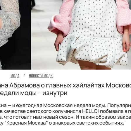
МОДА
/
НОВОСТИ МОДЫ
ана Абрамова о главных хайлайтах Москов
едели моды – изнутри
сна — и ежегодная Московская неделя моды. Популяр
в качестве светского колумниста HELLO! побывала в 
, что готовит нам новый сезон. И таким образом закр
у “Красная Москва” о знаковых светских событиях.