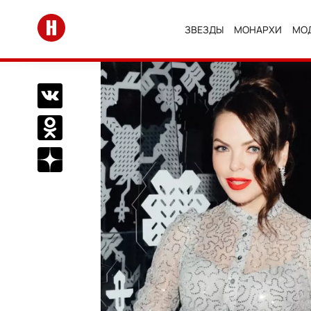
Перейти на главную
ЗВЕЗДЫ
МОНАРХИ
МО
Поделиться Вконтакте
Поделиться в Одноклассниках
Подписаться на нас в Дзен