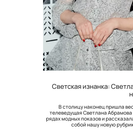
Светская изнанка: Светл
н
В столицу наконец пришла ве
телеведущая Светлана Абрамова 
рядах модных показов и рассказала
собой нашу новую рубрик