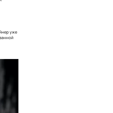
айнер уже
азанной