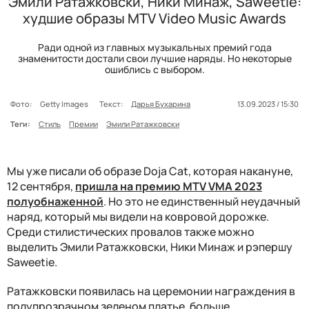
Эмили Ратажковски, Ники Минаж, Saweetie:
худшие образы MTV Video Music Awards
Ради одной из главных музыкальных премий года
знаменитости достали свои лучшие наряды. Но некоторые
ошиблись с выбором.
Фото:
Getty Images
Текст:
Дарья Бухарина
13.09.2023 / 15:30
Теги:
Стиль
Премии
Эмили Ратажковски
Мы уже писали об образе Doja Cat, которая накануне,
12 сентября,
пришла на премию MTV VMA 2023
полуобнаженной
. Но это не единственный неудачный
наряд, который мы видели на ковровой дорожке.
Среди стилистических провалов также можно
выделить Эмили Ратажковски, Ники Минаж и рэпершу
Saweetie.
Ратажковски появилась на церемонии награждения в
полупрозрачном зеленом платье, больше