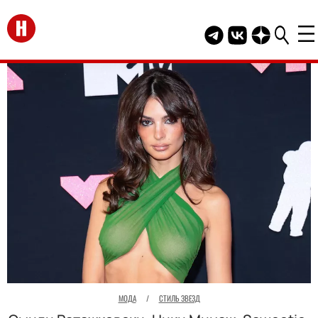
Перейти на главную
Telegram канал HEL
Группа HELLO В
Канал HELLO
МОДА
/
СТИЛЬ ЗВЕЗД