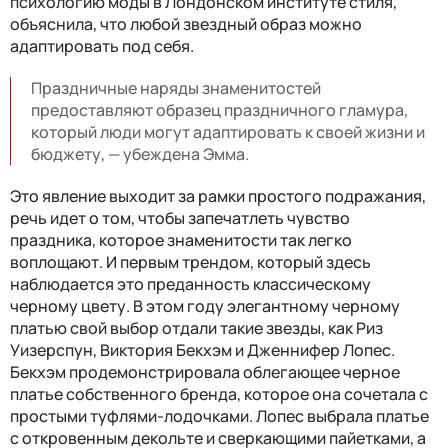
психологию моды в Лондонском институте стиля,
объяснила, что любой звездный образ можно
адаптировать под себя.
Праздничные наряды знаменитостей
предоставляют образец праздничного гламура,
который люди могут адаптировать к своей жизни и
бюджету, — убеждена Эмма.
Это явление выходит за рамки простого подражания,
речь идет о том, чтобы запечатлеть чувство
праздника, которое знаменитости так легко
воплощают. И первым трендом, который здесь
наблюдается это преданность классическому
черному цвету. В этом году элегантному черному
платью свой выбор отдали такие звезды, как Риз
Уизерспун, Виктория Бекхэм и Дженнифер Лопес.
Бекхэм продемонстрировала облегающее черное
платье собственного бренда, которое она сочетала с
простыми туфлями-лодочками. Лопес выбрала платье
с откровенным декольте и сверкающими пайетками, а