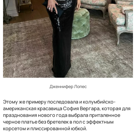
Дженнифер Лопес
Этому же примеру последовала и
колумбийско-
американская
красавица София Вергара, которая для
празднования нового года выбрала приталенное
черное платье без бретелек в пол с эффектным
корсетом и плиссированной юбкой.