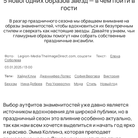
5 новогодних образов звезд — в чем пойти в
гости
В разгар праздничного сезона мы обращаем внимание на
образы знаменитостей, чтобы вдохновиться их безупречным
стилем и сверкать как настоящие звезды. Давайте узнаем, чьи
гламурные образы помогут нам собрать собственные
праздничные ансамбли.
Фото:
Legion-Media TheImageDirect.com, соцсети
Текст:
Елена
Соболева
03.01.2025 / 13:00
Теги:
Хайди Клум
Дженнифер Лопес
София Вергара
Виктория
Бекхэм
Нина Добрев
Риз Уизерспун
Мода
Стиль
Новый год
Выбор аутфитов знаменитостей уже давно является
источником вдохновения для широкой публики, но в
праздничный сезон это влияние особенно актуально,
так как нам всем хочется выделиться и начать год ярко
и красиво. Эмма Коллинз, которая преподает