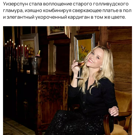
Уизерспун стала воплощение старого голливудского
гламура, изящно комбинируя сверкающее платье в пол
и элегантный укороченный кардиган в том же цвете.