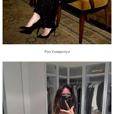
Риз Уизерспун