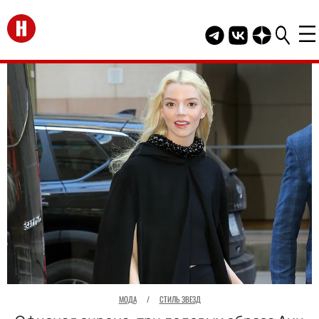
Перейти на главную
Telegram канал HEL
Группа HELLO В
Канал HELLO
МОДА
/
СТИЛЬ ЗВЕЗД