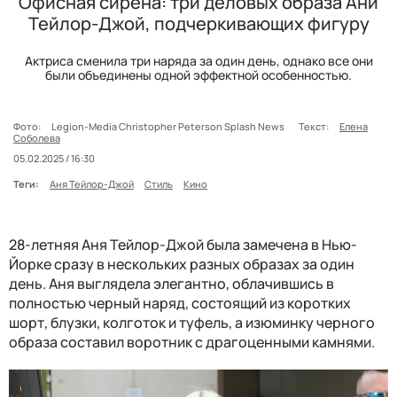
Офисная сирена: три деловых образа Ани
Тейлор-Джой, подчеркивающих фигуру
Актриса сменила три наряда за один день, однако все они
были объединены одной эффектной особенностью.
Фото:
Legion-Media Christopher Peterson Splash News
Текст:
Елена
Соболева
05.02.2025 / 16:30
Теги:
Аня Тейлор-Джой
Стиль
Кино
28-летняя Аня Тейлор-Джой была замечена в Нью-
Йорке сразу в нескольких разных образах за один
день. Аня выглядела элегантно, облачившись в
полностью черный наряд, состоящий из коротких
шорт, блузки, колготок и туфель, а изюминку черного
образа составил воротник с драгоценными камнями.