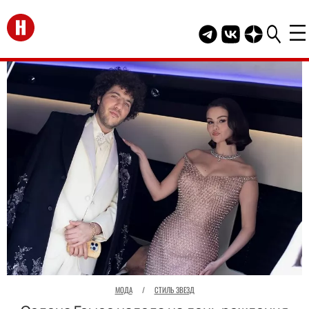
Перейти на главную
Telegram канал HEL
Группа HELLO В
Канал HELLO
МОДА
/
СТИЛЬ ЗВЕЗД