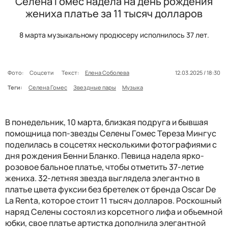
Селена Гомес надела на день рождения
жениха платье за 11 тысяч долларов
8 марта музыкальному продюсеру исполнилось 37 лет.
Фото:
Соцсети
Текст:
Елена Соболева
12.03.2025 / 18:30
Теги:
Селена Гомес
Звездные пары
Музыка
В понедельник, 10 марта, близкая подруга и бывшая
помощница поп-звезды Селены Гомес Тереза ​​Мингус
поделилась в соцсетях несколькими фотографиями с
дня рождения Бенни Бланко. Певица надела ярко-
розовое бальное платье, чтобы отметить 37-летие
жениха. 32-летняя звезда выглядела элегантно в
платье цвета фуксии без бретелек от бренда Oscar De
La Renta, которое стоит 11 тысяч долларов. Роскошный
наряд Селены состоял из корсетного лифа и объемной
юбки, свое платье артистка дополнила элегантной