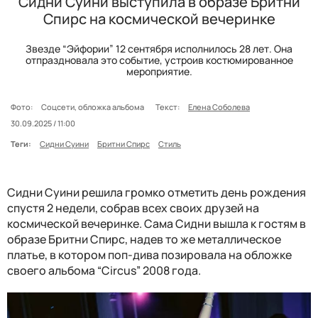
Сидни Суини выступила в образе Бритни
Спирс на космической вечеринке
Звезде “Эйфории” 12 сентября исполнилось 28 лет. Она
отпраздновала это событие, устроив костюмированное
мероприятие.
Фото:
Соцсети, обложка альбома
Текст:
Елена Соболева
30.09.2025 / 11:00
Теги:
Сидни Суини
Бритни Спирс
Стиль
Сидни Суини решила громко отметить день рождения
спустя 2 недели, собрав всех своих друзей на
космической вечеринке. Сама Сидни вышла к гостям в
образе Бритни Спирс, надев то же металлическое
платье, в котором поп-дива позировала на обложке
своего альбома “Circus” 2008 года.