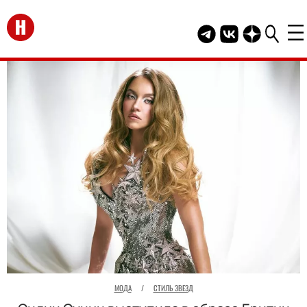
Перейти на главную
Telegram канал HEL
Группа HELLO В
Канал HELLO
МОДА
/
СТИЛЬ ЗВЕЗД