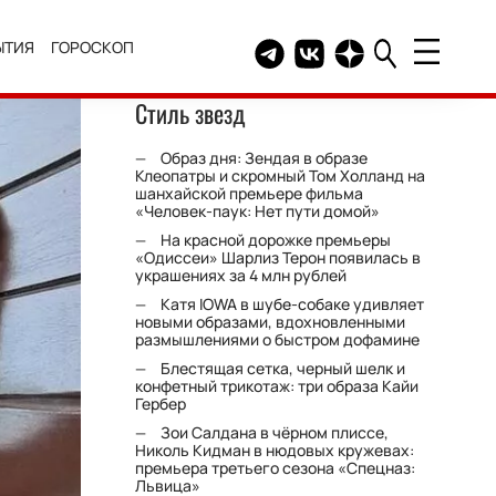
ЫТИЯ
ГОРОСКОП
Telegram канал HELLO
Группа HELLO Вконтакт
Канал HELLO в Дзе
Стиль звезд
Образ дня: Зендая в образе
Клеопатры и скромный Том Холланд на
шанхайской премьере фильма
«Человек-паук: Нет пути домой»
На красной дорожке премьеры
«Одиссеи» Шарлиз Терон появилась в
украшениях за 4 млн рублей
Катя IOWA в шубе-собаке удивляет
новыми образами, вдохновленными
размышлениями о быстром дофамине
Блестящая сетка, черный шелк и
конфетный трикотаж: три образа Кайи
Гербер
Зои Салдана в чёрном плиссе,
Николь Кидман в нюдовых кружевах:
премьера третьего сезона «Спецназ:
Львица»