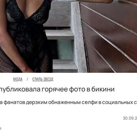
МОДА
/
СТИЛЬ ЗВЕЗД
публиковала горячее фото в бикини
а фанатов дерзким обнаженным селфи в социальных с
30.09.2
ь