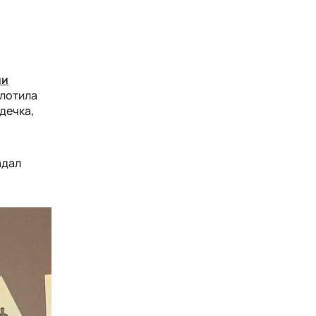
ии
плотила
дечка,
адал