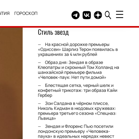
ЫТИЯ
ГОРОСКОП
Telegram канал HELLO
Группа HELLO Вконтакт
Канал HELLO в Дзе
Стиль звезд
На красной дорожке премьеры
«Одиссеи» Шарлиз Терон появилась в
украшениях за 4 млн рублей
Образ дня: Зендая в образе
Клеопатры и скромный Том Холланд на
шанхайской премьере фильма
«Человек-паук: Нет пути домой»
Блестящая сетка, черный шелк и
конфетный трикотаж: три образа Кайи
Гербер
Зои Салдана в чёрном плиссе,
Николь Кидман в нюдовых кружевах:
премьера третьего сезона «Спецназ:
Львица»
Зендая и Флоренс Пью посетили
лондонскую премьеру «Человека-
паука» в идеальных нарядах невест