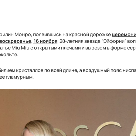
эрилин Монро, появившись на красной дорожке
церемон
воскресенье, 16 ноября
. 28-летняя звезда “Эйфории” во
атье Miu Miu с открытыми плечами и вырезом в форме сер
кольте.
обилием кристаллов по всей длине, а воздушный пояс нисп
лее гламурным.