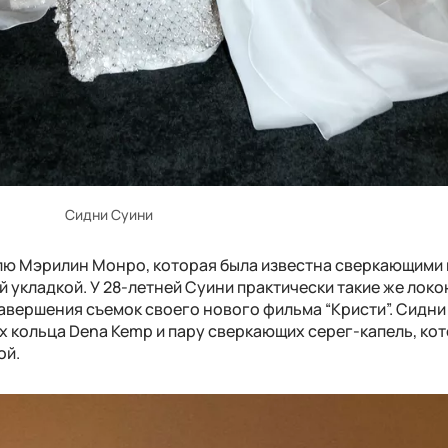
Сидни Суини
лю Мэрилин Монро, которая была известна сверкающими
 укладкой. У 28-летней Суини практически такие же локо
завершения съемок своего нового фильма “Кристи”. Сидни
х кольца Dena Kemp и пару сверкающих серег-капель, ко
ой.