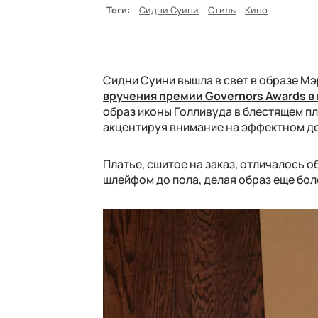
Теги:
Сидни Суини
Стиль
Кино
Сидни Суини вышла в свет в образе М
вручения премии Governors Awards в 
образ иконы Голливуда в блестящем пл
акцентируя внимание на эффектном де
Платье, сшитое на заказ, отличалось 
шлейфом до пола, делая образ еще бо