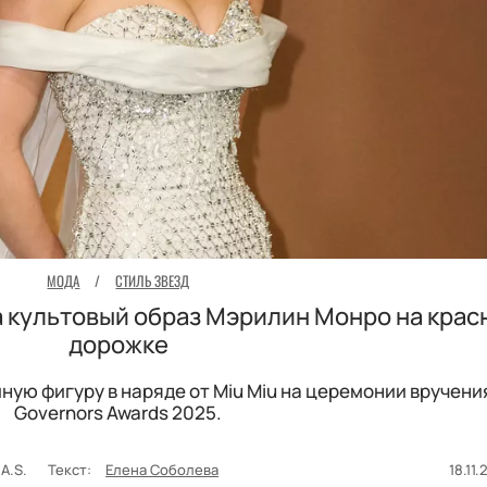
МОДА
/
СТИЛЬ ЗВЕЗД
 культовый образ Мэрилин Монро на крас
дорожке
ую фигуру в наряде от Miu Miu на церемонии вручени
Governors Awards 2025.
.A.S.
Текст:
Елена Соболева
18.11.