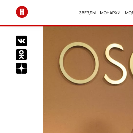
Перейти на главную
ЗВЕЗДЫ
МОНАРХИ
МО
Поделиться Вконтакте
Поделиться в Одноклассниках
Подписаться на нас в Дзен