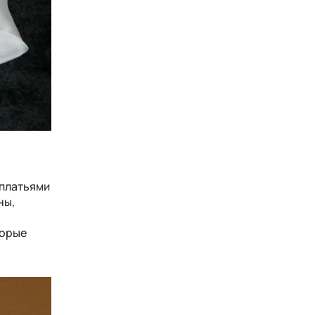
 платьями
ны,
торые