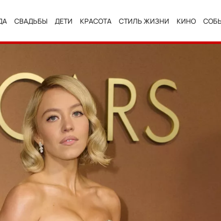
ДА
СВАДЬБЫ
ДЕТИ
КРАСОТА
СТИЛЬ ЖИЗНИ
КИНО
СОБ