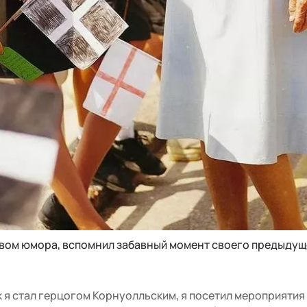
твом юмора, вспомнил забавный момент своего предыду
ак я стал герцогом Корнуолльским, я посетил мероприятия