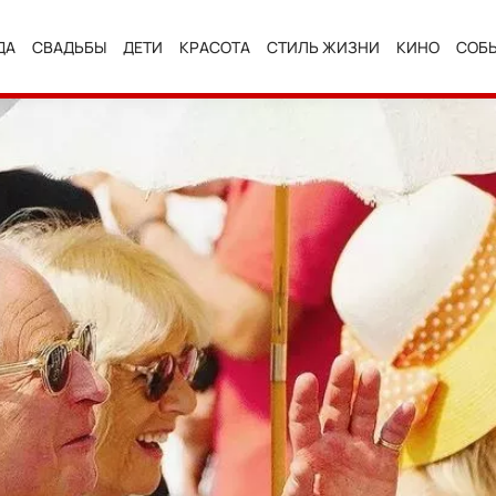
ДА
СВАДЬБЫ
ДЕТИ
КРАСОТА
СТИЛЬ ЖИЗНИ
КИНО
СОБ