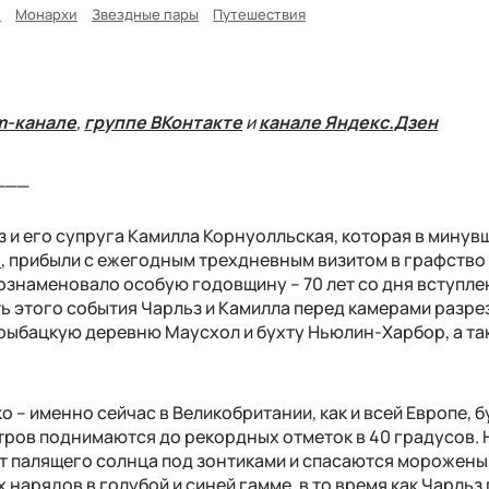
з
Монархи
Звездные пары
Путешествия
m-канале
,
группе ВКонтакте
и
канале Яндекс.Дзен
___
з и его супруга Камилла Корнуолльская, которая в минув
е
, прибыли с ежегодным трехдневным визитом в графство
 ознаменовало особую годовщину – 70 лет со дня вступле
сть этого события Чарльз и Камилла перед камерами разре
 рыбацкую деревню Маусхол и бухту Ньюлин-Харбор, а та
 – именно сейчас в Великобритании, как и всей Европе, 
тров поднимаются до рекордных отметок в 40 градусов. 
от палящего солнца под зонтиками и спасаются мороженым
 нарядов в голубой и синей гамме, в то время как Чарльз