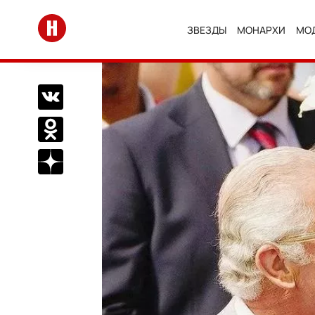
Перейти на главную
ЗВЕЗДЫ
МОНАРХИ
МО
Поделиться Вконтакте
Поделиться в Одноклассниках
Подписаться на нас в Дзен