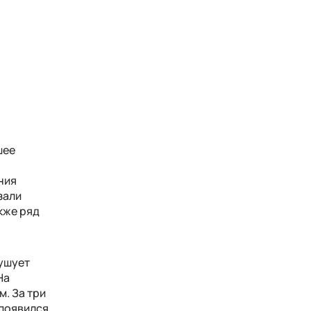
шее
ния
зали
кже ряд
бушует
На
. За три
 появился