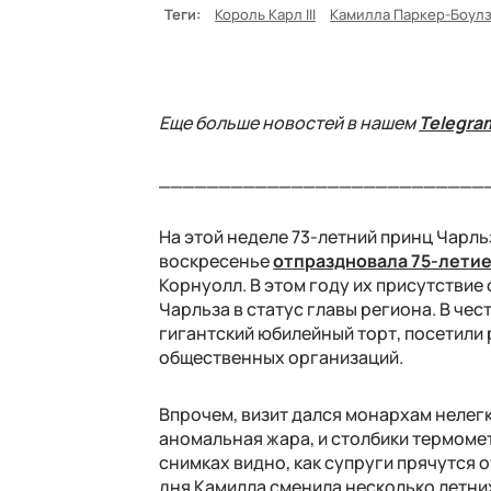
Теги:
Король Карл III
Камилла Паркер-Боул
Еще больше новостей в нашем
Telegra
___________________________
На этой неделе 73-летний принц Чарль
воскресенье
отпраздновала 75-лети
Корнуолл. В этом году их присутствие
Чарльза в статус главы региона. В че
гигантский юбилейный торт, посетили
общественных организаций.
Впрочем, визит дался монархам нелегко
аномальная жара, и столбики термоме
снимках видно, как супруги прячутся 
дня Камилла сменила несколько летних