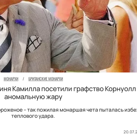
МОНАРХИ
/
БРИТАНСКИЕ МОНАРХИ
иня Камилла посетили графство Корнуолл
аномальную жару
ороженое – так пожилая монаршая чета пыталась изб
теплового удара.
20.07.2