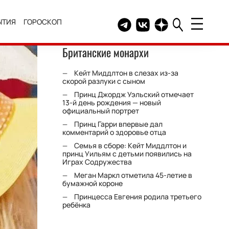
ЫТИЯ
ГОРОСКОП
Telegram канал HELLO
Группа HELLO Вконтакт
Канал HELLO в Дзе
Британские монархи
Кейт Миддлтон в слезах из-за
скорой разлуки с сыном
Принц Джордж Уэльский отмечает
13-й день рождения — новый
официальный портрет
Принц Гарри впервые дал
комментарий о здоровье отца
Семья в сборе: Кейт Миддлтон и
принц Уильям с детьми появились на
Играх Содружества
Меган Маркл отметила 45-летие в
бумажной короне
Принцесса Евгения родила третьего
ребёнка