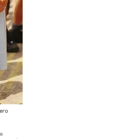
щего
 в