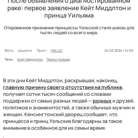
После объявления о диагностированном
раке: первое заявление Кейт Миддлтон и
принца Уильяма
Откровенное признание принцессы Уэльской стало шоком для
тысяч людей со всего мира.
Фото:
соцсети
Текст:
HELLO!
24.03.2024 / 14:00
Теги:
Кейт Миддлтон
Принц Уильям
В эти дни Кейт Миддлтон, раскрывшая, наконец,
главную причину своего отсутствия на публике
,
получает сотни тысяч сообщений со словами
поддержки от самых разных людей —
родных
и друзей,
политиков и знаменитостей, а также обычных мужчин и
женщин. Кенсингтонский дворец сообщает, что
принцесса и принц Уэльские благодарны за такое
внимание в особенное для их семьи время.