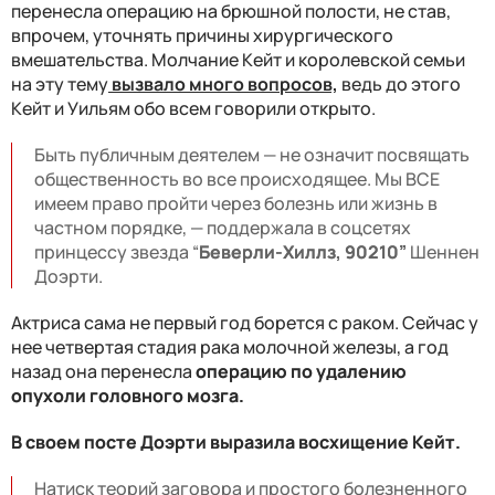
перенесла операцию на брюшной полости, не став,
впрочем, уточнять причины хирургического
вмешательства. Молчание Кейт и королевской семьи
на эту тему
вызвало много вопросов,
ведь до этого
Кейт и Уильям обо всем говорили открыто.
Быть ​​​​публичным деятелем — не означит посвящать
общественность во все происходящее. Мы ВСЕ
имеем право пройти через болезнь или жизнь в
частном порядке, — поддержала в соцсетях
принцессу звезда “
Беверли-Хиллз, 90210
”
Шеннен
Доэрти.
Актриса сама не первый год борется с раком. Сейчас у
нее четвертая стадия рака молочной железы, а год
назад она перенесла
операцию по удалению
опухоли головного мозга
.
В своем посте Доэрти выразила восхищение Кейт.
Натиск теорий заговора и простого болезненного