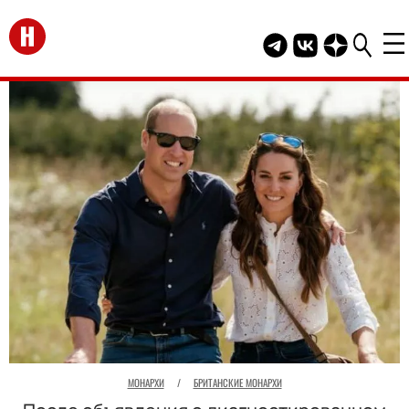
Перейти на главную
Telegram канал HEL
Группа HELLO В
Канал HELLO
МОНАРХИ
/
БРИТАНСКИЕ МОНАРХИ