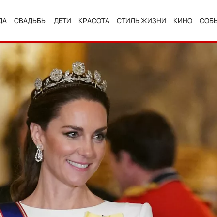
ДА
СВАДЬБЫ
ДЕТИ
КРАСОТА
СТИЛЬ ЖИЗНИ
КИНО
СОБ