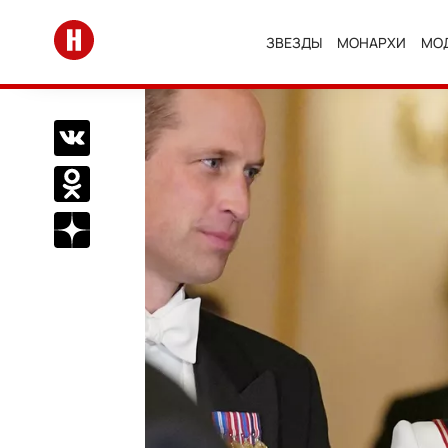
Перейти на главную
ЗВЕЗДЫ
МОНАРХИ
МО
Поделиться Вконтакте
Поделиться в Одноклассниках
Подписаться на нас в Дзен