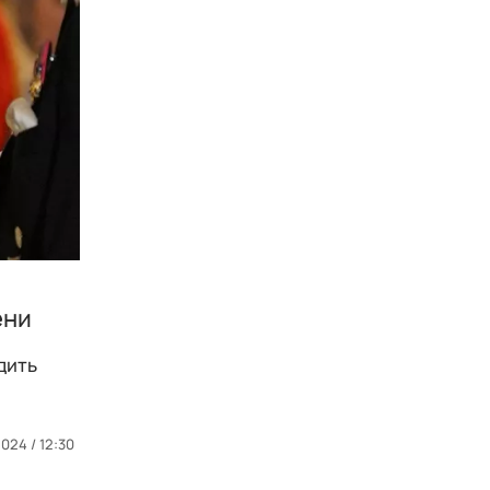
ени
дить
024 / 12:30