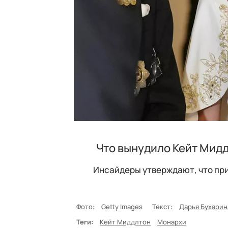
Что вынудило Кейт Мидд
Инсайдеры утверждают, что при
Фото:
Getty Images
Текст:
Дарья Бухарин
Теги:
Кейт Миддлтон
Монархи