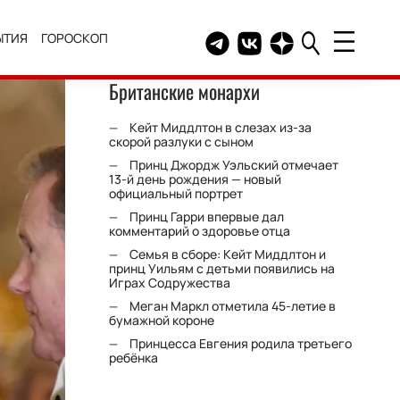
ЫТИЯ
ГОРОСКОП
Telegram канал HELLO
Группа HELLO Вконтакт
Канал HELLO в Дзе
Британские монархи
Кейт Миддлтон в слезах из-за
скорой разлуки с сыном
Принц Джордж Уэльский отмечает
13-й день рождения — новый
официальный портрет
Принц Гарри впервые дал
комментарий о здоровье отца
Семья в сборе: Кейт Миддлтон и
принц Уильям с детьми появились на
Играх Содружества
Меган Маркл отметила 45-летие в
бумажной короне
Принцесса Евгения родила третьего
ребёнка