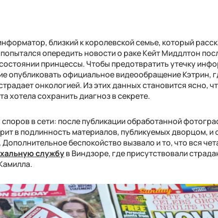
 информатор, близкий к королевской семье, который расск
попытался опередить новости о раке Кейт Миддлтон посл
 состоянии принцессы. Чтобы предотвратить утечку инфо
е опубликовать официальное видеообращение Кэтрин, г
страдает онкологией. Из этих данных становится ясно, ч
а хотела сохранить диагноз в секрете.
споров в сети: после публикации обработанной фотогр
рит в подлинность материалов, публикуемых дворцом, и 
Дополнительное беспокойство вызвало и то, что вся чет
схальную службу
в Виндзоре, где присутствовали страд
 Камилла.