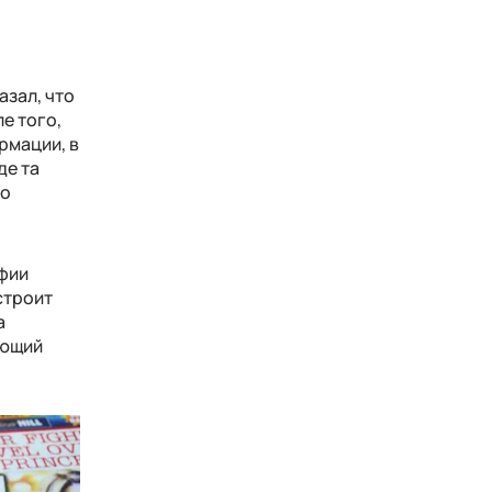
азал, что
е того,
рмации, в
де та
то
афии
строит
а
ающий