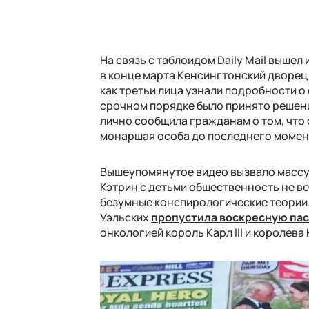
На связь с таблоидом Daily Mail вышел
в конце марта Кенсингтонский дворец 
как третьи лица узнали подробности о
срочном порядке было принято решени
лично сообщила гражданам о том, что 
монаршая особа до последнего момент
Вышеупомянутое видео вызвало массу 
Кэтрин с детьми общественность не ве
безумные конспирологические теории. 
Уэльских
пропустила воскресную па
онкологией король Карл III и королева