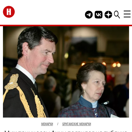
Перейти на главную
Telegram канал HEL
Группа HELLO В
Канал HELLO
МОНАРХИ
/
БРИТАНСКИЕ МОНАРХИ