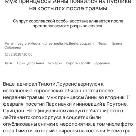
Муж принцессы Анны появился на публике
на костылях после травмы
Супруг королевской особы восстанавливается после
предполагаемого разрыва связок.
Фото:
Legion-Media michael melia, NL Beeld, cоцсети
Текст:
Елена
Соболева
12.02.2025 / 20:00
Теги:
Принцесса Анна
Монархи
Король Карл III
Здоровье
Вице-адмирал Тимоти Лоуренс вернулся к
исполнению королевских обязанностей после
недавней травмы. Муж принцессы Анны во вторник, 11
февраля, посетил Парк науки и инноваций в Роутоне,
Суиндон. На официальном аккаунте Уилтширского
лейтенантского корпуса в соцсетях были
опубликованы снимки с мероприятия, в том числе фото
сэра Тимоти, который опирался на костыли. Несмотря