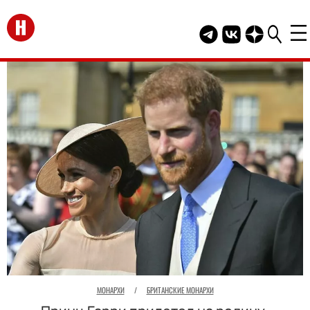
Перейти на главную
Telegram канал HEL
Группа HELLO В
Канал HELLO
МОНАРХИ
/
БРИТАНСКИЕ МОНАРХИ