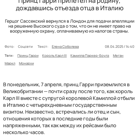
Принц Гарри прилетел на родину,
дождавшись отъезда отца в Италию
Герцог Сассекский вернулся в Лондон для подачи апелляции
на решение Высокого суда о том, что он не имеет право на
вооруженную охрану, оплачиваемую из налогов страны.
Фото:
Соцсети
Текст:
Елена Соболева
08.04.2025 / 14:40
Теги:
Принц Гарри
Король Карл III
Камилла Паркер-Боулз
Меган
Маркл
Монархи
В понедельник, 7 апреля, принц Гарри приземлился в
Великобритании — почти сразу после того, как король
Карл III вместе с супругой королевой Камиллой отбыли
в Италию с четырехдневным государственным
визитом. Неизвестно, встречались ли отец и сын,
отношения которых в последние годы были
напряженными, так как между их рейсами было
несколько часов.