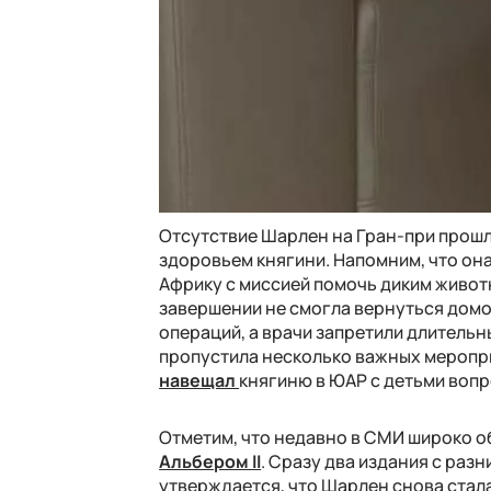
Отсутствие Шарлен на Гран-при прошл
здоровьем княгини. Напомним, что она
Африку с миссией помочь диким живот
завершении не смогла вернуться домо
операций, а врачи запретили длительн
пропустила несколько важных меропр
навещал
княгиню в ЮАР с детьми вопр
Отметим, что недавно в СМИ широко о
Альбером II
. Сразу два издания с раз
утверждается, что Шарлен снова стала