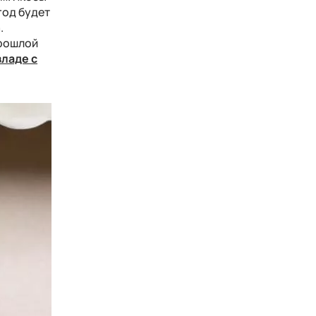
год будет
.
прошлой
зладе с