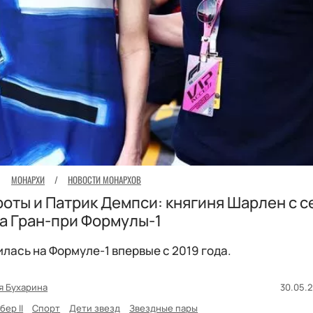
МОНАРХИ
/
НОВОСТИ МОНАРХОВ
роты и Патрик Демпси: княгиня Шарлен с 
а Гран-при Формулы-1
лась на Формуле-1 впервые с 2019 года.
я Бухарина
30.05.2
бер II
Спорт
Дети звезд
Звездные пары