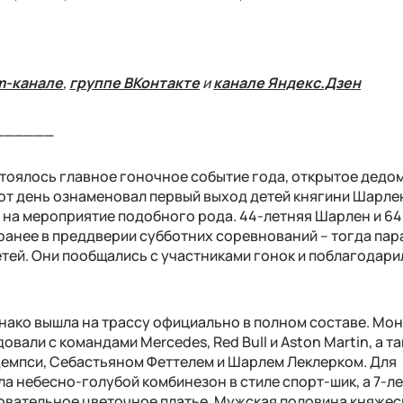
m-канале
,
группе ВКонтакте
и
канале Яндекс.Дзен
______
тоялось главное гоночное событие года, открытое дедо
Этот день ознаменовал первый выход детей княгини Шарлен
, на мероприятие подобного рода. 44-летняя Шарлен и 6
ранее в преддверии субботних соревнований – тогда пар
тей. Они пообщались с участниками гонок и поблагодари
нако вышла на трассу официально в полном составе. Мо
али с командами Mercedes, Red Bull и Aston Martin, а т
емпси, Себастьяном Феттелем и Шарлем Леклерком. Для
 небесно-голубой комбинезон в стиле спорт-шик, а 7-
овательное цветочное платье. Мужская половина княжес