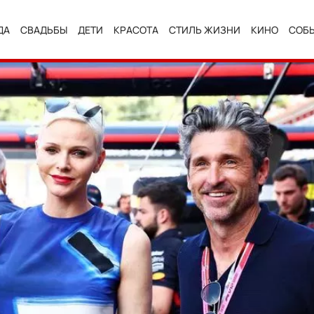
ДА
СВАДЬБЫ
ДЕТИ
КРАСОТА
СТИЛЬ ЖИЗНИ
КИНО
СОБ