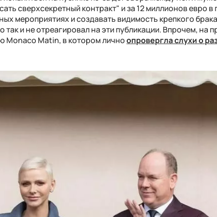
ать сверхсекретный контракт" и за 12 миллионов евро в 
ных мероприятиях и создавать видимость крепкого брака
 так и не отреагировал на эти публикации. Впрочем, на 
ю Monaco Matin, в котором лично
опровергла слухи о ра