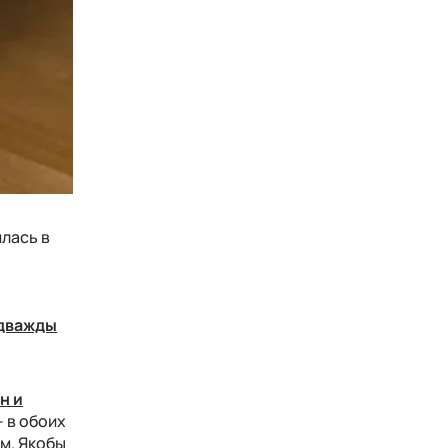
илась в
дважды
н и
– в обоих
м. Якобы