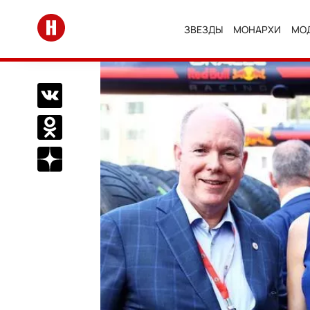
Перейти на главную
ЗВЕЗДЫ
МОНАРХИ
МО
Поделиться Вконтакте
Поделиться в Одноклассниках
Подписаться на нас в Дзен