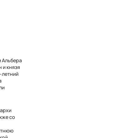
м Альбера
 и князя
4-летний
а
ли
нархи
акже со
летнюю
кой