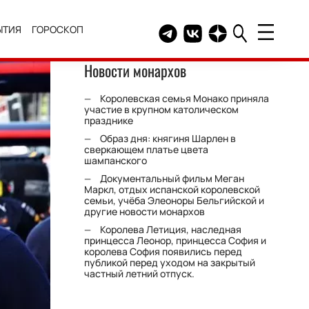
ЫТИЯ
ГОРОСКОП
Telegram канал HELLO
Группа HELLO Вконтакт
Канал HELLO в Дзе
Новости монархов
Королевская семья Монако приняла
участие в крупном католическом
празднике
Образ дня: княгиня Шарлен в
сверкающем платье цвета
шампанского
Документальный фильм Меган
Маркл, отдых испанской королевской
семьи, учёба Элеоноры Бельгийской и
другие новости монархов
Королева Летиция, наследная
принцесса Леонор, принцесса София и
королева София появились перед
публикой перед уходом на закрытый
частный летний отпуск.