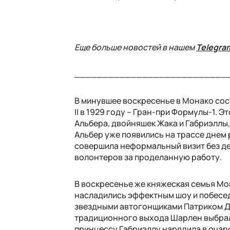
Еще больше новостей в нашем
Telegra
___________________________
В минувшее воскресенье в Монако сос
II в 1929 году – Гран-при Формулы-1. 
Альбера, двойняшек Жака и Габриэллы
Альбер уже появились на трассе днем 
совершила неформальный визит без де
волонтеров за проделанную работу.
В воскресенье же княжеская семья Мо
насладились эффектным шоу и побеседов
звездными автогонщиками Патриком Д
традиционного выхода Шарлен выбрала
принцессу Габриэллу нарядила в очар