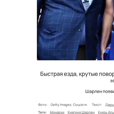
Быстрая езда, крутые пово
н
Шарлен появи
Фото:
Getty Images, Соцсети
Текст:
Дарь
Теги:
Монархи
Княгиня Шарлен
Князь Аль