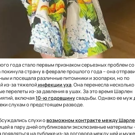
ого года стало первым признаком серьезных проблем со
 покинула страну в феврале прошлого года – она отправ
ным и посещала различные питомники и зоопарки, но по
й из-за тяжелой
инфекции уха
. Она перенесла несколько
ые перелеты из-за давления в ушах. За это время Шарлен
иятий, включая
10-ю годовщину
свадьбы. Однако ее муж
еки слухам о предстоящем разводе.
бсуждались слухи о
возможном контракте между Шарле
ницей в пару дней опубликовали эксклюзивные материалы 
 появляться на публике из-за договора между ней и муже